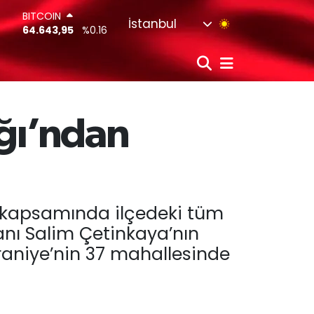
DOLAR
İstanbul
47,6006
%0.06
EURO
55,0250
%0.02
STERLİN
64,2398
%0.2
G.ALTIN
6513.94
%0.32
ığı’ndan
BİST100
13.799
%70
BITCOIN
64.643,95
%0.16
ü kapsamında ilçedeki tüm
anı Salim Çetinkaya’nın
mraniye’nin 37 mahallesinde