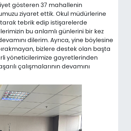
liyet gösteren 37 mahallenin
muzu ziyaret ettik. Okul müdürlerine
arak tebrik edip istişarelerde
rimizin bu anlamlı günlerini bir kez
devamını dilerim. Ayrıca, yine böylesine
 bırakmayan, bizlere destek olan başta
i yöneticilerimize gayretlerinden
başarılı çalışmalarının devamını