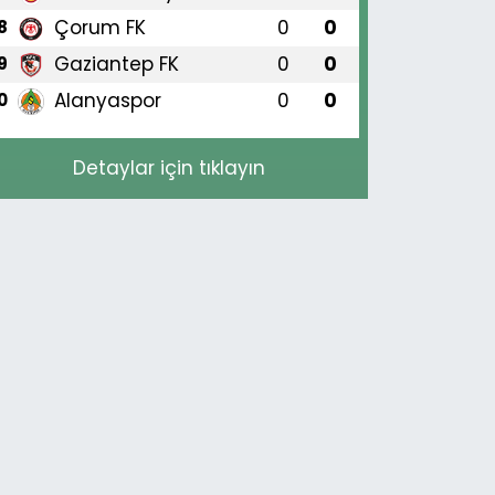
Çorum FK
0
0
8
Gaziantep FK
0
0
9
Alanyaspor
0
0
0
Detaylar için tıklayın