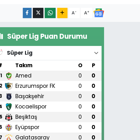
-
+
A
A
Süper Lig Puan Durumu
Süper Lig
#
Takım
O
P
Amed
0
0
1
Erzurumspor FK
0
0
2
Başakşehir
0
0
3
Kocaelispor
0
0
4
Beşiktaş
0
0
5
Eyüpspor
0
0
6
Galatasaray
0
0
7