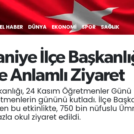
EL HABER
DÜNYA
EKONOMİ
SPOR
SAĞLIK
niye İlçe Başkanl
 Anlamlı Ziyaret
şkanlığı, 24 Kasım Öğretmenler Gün
retmenlerin gününü kutladı. İlçe Başk
en bu etkinlikte, 750 bin nüfuslu Ü
zla okul ziyaret edildi.