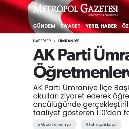
Hava Durumu
GÜNDEM
SİYASET
YEREL HABER
ÖZ
Trafik Durumu
HABERLER
ÜMRANIYE
AK Parti Ümra
Süper Lig Puan Durumu ve Fikstür
Tüm Manşetler
Öğretmenlere
Son Dakika Haberleri
AK Parti Ümraniye İlçe Ba
okulları ziyaret ederek öğ
Haber Arşivi
öncülüğünde gerçekleştiril
faaliyet gösteren 110’dan fa
#Ak parti ümraniye
#Salim çetinkaya