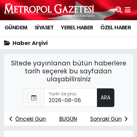
Hava Durumu
GÜNDEM
SİYASET
YEREL HABER
ÖZEL HABER
Trafik Durumu
Haber Arşivi
Süper Lig Puan Durumu ve Fikstür
Sitede yayınlanan bütün haberlere
Tüm Manşetler
tarih seçerek bu sayfadan
ulaşabilirsiniz
Son Dakika Haberleri
Tarih Seçiniz
ARA
Haber Arşivi
Önceki Gün
BUGÜN
Sonraki Gün