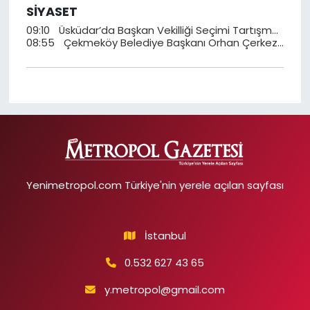
SİYASET
09:10
Üsküdar’da Başkan Vekilliği Seçimi Tartışmalı Tamamlandı: AK Parti’den Sonuca Tepki
08:55
Çekmeköy Belediye Başkanı Orhan Çerkez, AK Parti Çekmeköy İlçe Başkanlığı’nda Coşkuyla Karşılandı
Yenimetropol.com Türkiye'nin yerele açılan sayfası
İstanbul
0.532 627 43 65
y.metropol@gmail.com