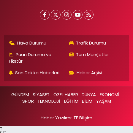
Hava Durumu
Trafik Durumu
Puan Durumu ve
Tüm Manşetler
Fikstür
Son Dakika Haberleri
Haber Arşivi
GÜNDEM
SİYASET
ÖZEL HABER
DÜNYA
EKONOMİ
SPOR
TEKNOLOJİ
EĞİTİM
BİLİM
YAŞAM
Haber Yazılımı
:
TE Bilişim
ÜST