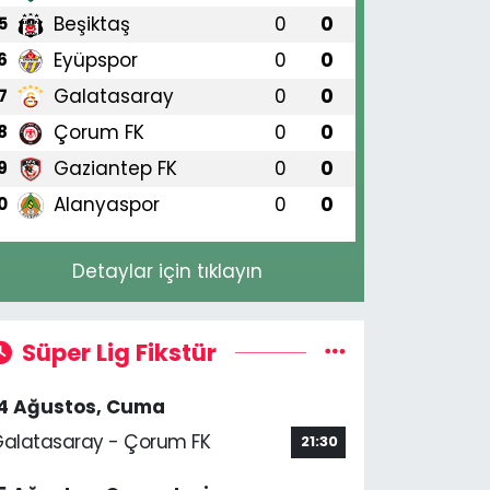
Beşiktaş
0
0
5
Eyüpspor
0
0
6
Galatasaray
0
0
7
Çorum FK
0
0
8
Gaziantep FK
0
0
9
Alanyaspor
0
0
0
Detaylar için tıklayın
Süper Lig Fikstür
14 Ağustos, Cuma
alatasaray - Çorum FK
21:30