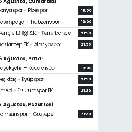
5 Ağustos, Cumartesi
onyaspor - Rizespor
19:00
asımpaşa - Trabzonspor
19:00
ençlerbirliği S.K. - Fenerbahçe
21:30
aziantep FK - Alanyaspor
21:30
6 Ağustos, Pazar
aşakşehir - Kocaelispor
19:00
eşiktaş - Eyüpspor
21:30
med - Erzurumspor FK
21:30
7 Ağustos, Pazartesi
amsunspor - Göztepe
21:30