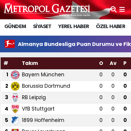
Hava Durumu
GÜNDEM
SİYASET
YEREL HABER
ÖZEL HABER
Trafik Durumu
Almanya Bundesliga Puan Durumu ve Fik
Süper Lig Puan Durumu ve Fikstür
#
Takım
O
Av
P
Tüm Manşetler
1
Bayern München
0
0
0
Son Dakika Haberleri
2
Borussia Dortmund
0
0
0
Haber Arşivi
3
RB Leipzig
0
0
0
4
VfB Stuttgart
0
0
0
5
1899 Hoffenheim
0
0
0