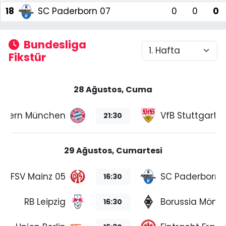
18
SC Paderborn 07
0
0
0
Bundesliga
Fikstür
28 Ağustos, Cuma
ayern München
VfB Stuttgart
21:30
29 Ağustos, Cumartesi
FSV Mainz 05
SC Paderborn 
16:30
RB Leipzig
Borussia Mön
16:30