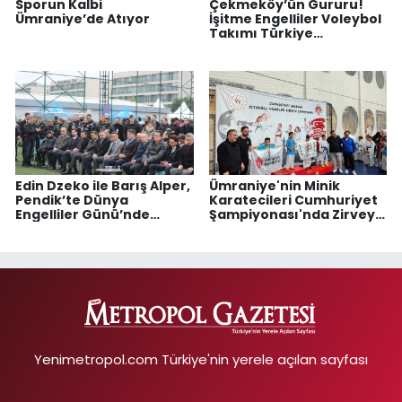
Sporun Kalbi
Çekmeköy’ün Gururu!
Ümraniye’de Atıyor
İşitme Engelliler Voleybol
Takımı Türkiye
Şampiyonu Oldu
Edin Dzeko ile Barış Alper,
Ümraniye'nin Minik
Pendik’te Dünya
Karatecileri Cumhuriyet
Engelliler Günü’nde
Şampiyonası'nda Zirveye
sahada
Koştu
Yenimetropol.com Türkiye'nin yerele açılan sayfası