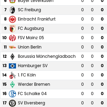
6
Bayer Leverkusen
0
0
0
7
SC Freiburg
0
0
0
8
Eintracht Frankfurt
0
0
0
9
FC Augsburg
0
0
0
10
FSV Mainz 05
0
0
0
11
Union Berlin
0
0
0
12
Borussia Mönchengladbach
0
0
0
13
Hamburger SV
0
0
0
14
1. FC Köln
0
0
0
15
Werder Bremen
0
0
0
16
FC Schalke 04
0
0
0
17
SV Elversberg
0
0
0