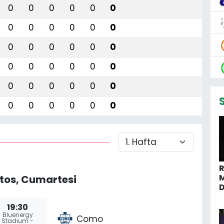
0
0
0
0
0
0
0
0
0
0
0
0
0
0
0
0
0
0
0
0
0
0
0
0
0
0
0
0
0
0
0
0
0
0
0
0
R
M
tos, Cumartesi
19:30
Bluenergy
Como
Stadium -