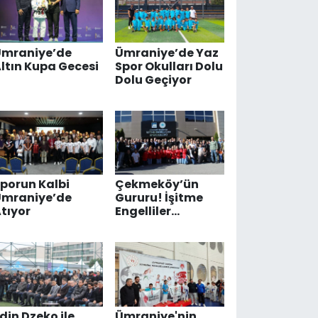
Ümraniye’de
Ümraniye’de Yaz
ltın Kupa Gecesi
Spor Okulları Dolu
Dolu Geçiyor
porun Kalbi
Çekmeköy’ün
Ümraniye’de
Gururu! İşitme
tıyor
Engelliler
Voleybol Takımı
Türkiye
Şampiyonu Oldu
din Dzeko ile
Ümraniye'nin