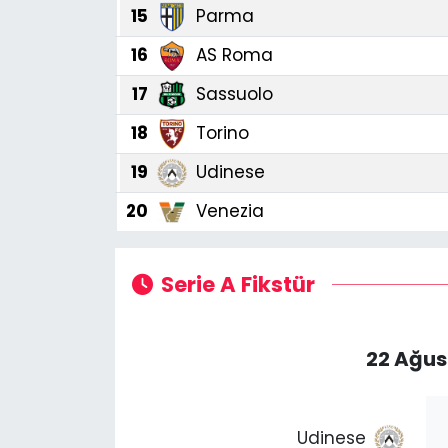
15
Parma
16
AS Roma
17
Sassuolo
18
Torino
19
Udinese
20
Venezia
Serie A Fikstür
22 Ağus
Udinese