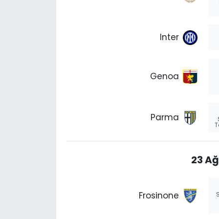
Inter
Genoa
Parma
T
23 Ağ
Frosinone