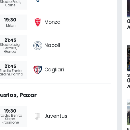
Stadio Friuli,
Udine
19:30
Monza
, Milan
A
21:45
Napoli
Stadio Luigi
Ferraris,
Genoa
21:45
Cagliari
Stadio Ennio
ardini, Parma
S
A
ustos, Pazar
19:30
Juventus
Stadio Benito
Stirpe,
Frosinone
E