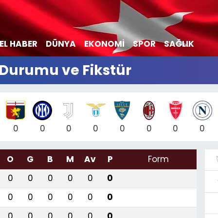
EL HABER
DÜNYA
EKONOMİ
SPOR
SAĞLIK
n Durumu ve Fikstür
0
0
0
0
0
0
0
0
O
G
B
M
Av
P
Form
0
0
0
0
0
0
0
0
0
0
0
0
0
0
0
0
0
0