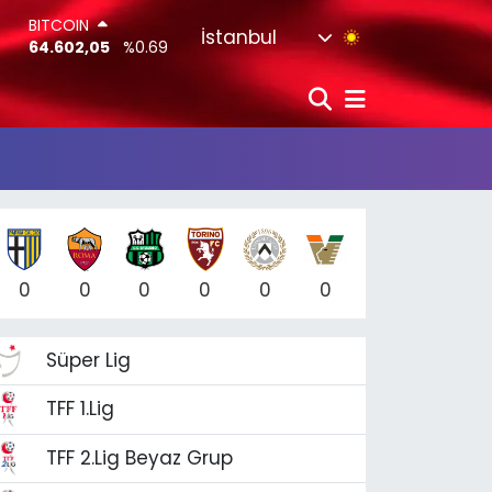
BITCOIN
İstanbul
64.602,05
%0.69
DOLAR
47,5986
%0.06
EURO
55,0700
%0.1
STERLİN
64,2438
%0.21
G.ALTIN
6513.94
%0.32
BİST100
13.768
%48
0
0
0
0
0
0
Süper Lig
TFF 1.Lig
TFF 2.Lig Beyaz Grup