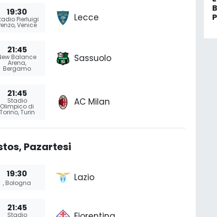
B
19:30
Lecce
P
tadio Pierluigi
Penzo, Venice
E
21:45
Sassuolo
New Balance
Arena,
Bergamo
21:45
AC Milan
Stadio
Olimpico di
Torino, Turin
tos, Pazartesi
19:30
Lazio
, Bologna
21:45
Fiorentina
Stadio