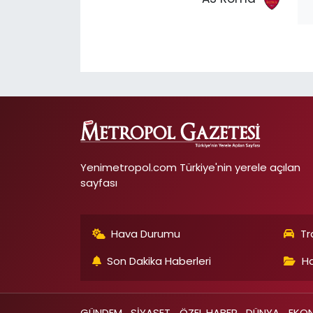
Yenimetropol.com Türkiye'nin yerele açılan
sayfası
Hava Durumu
Tr
Son Dakika Haberleri
Ha
GÜNDEM
SİYASET
ÖZEL HABER
DÜNYA
EKO