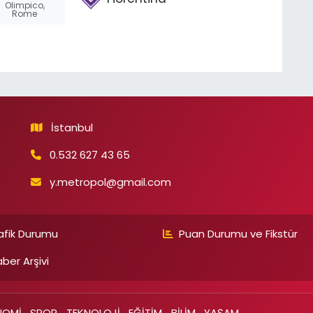
Olimpico,
Rome
İstanbul
0.532 627 43 65
y.metropol@gmail.com
afik Durumu
Puan Durumu ve Fikstür
ber Arşivi
NOMİ
SPOR
TEKNOLOJİ
EĞİTİM
BİLİM
YAŞAM