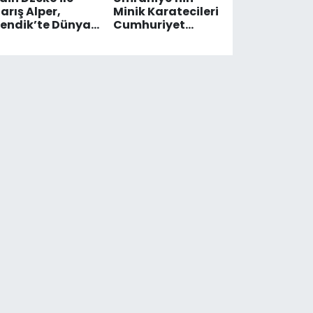
arış Alper,
Minik Karatecileri
endik’te Dünya
Cumhuriyet
ngelliler
Şampiyonası'nda
Günü’nde
Zirveye Koştu
sahada