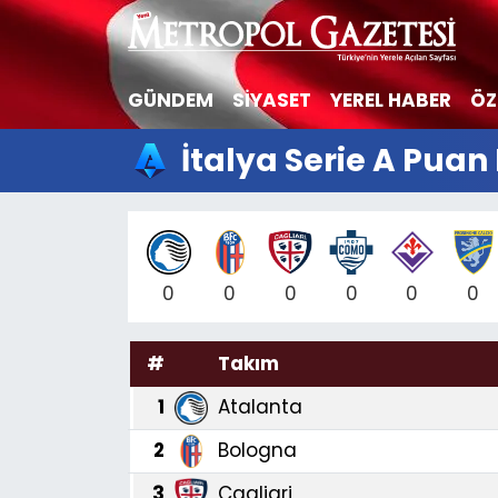
Hava Durumu
GÜNDEM
SİYASET
YEREL HABER
ÖZ
Trafik Durumu
İtalya Serie A Pua
Süper Lig Puan Durumu ve Fikstür
Tüm Manşetler
0
0
0
0
0
0
Son Dakika Haberleri
#
Takım
Haber Arşivi
1
Atalanta
2
Bologna
3
Cagliari