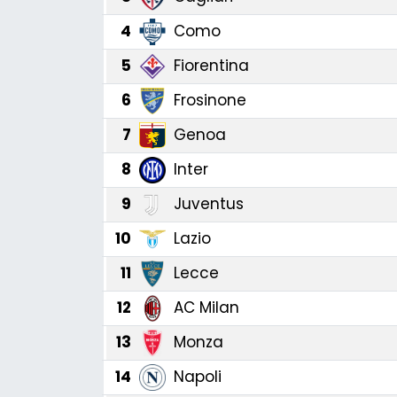
4
Como
5
Fiorentina
6
Frosinone
7
Genoa
8
Inter
9
Juventus
10
Lazio
11
Lecce
12
AC Milan
13
Monza
14
Napoli