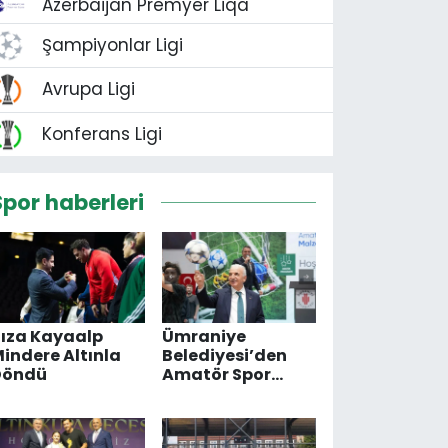
Azerbaijan Premyer Liqa
Şampiyonlar Ligi
Avrupa Ligi
Konferans Ligi
Spor haberleri
ıza Kayaalp
Ümraniye
indere Altınla
Belediyesi’den
Döndü
Amatör Spor
Kulülerine Destek