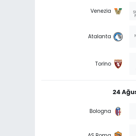
Venezia
S
Atalanta
Torino
24 Ağus
Bologna
AS Roma