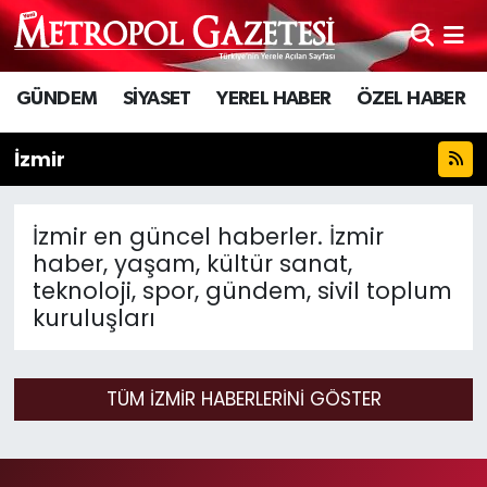
Hava Durumu
GÜNDEM
SİYASET
YEREL HABER
ÖZEL HABER
Trafik Durumu
İzmir
Süper Lig Puan Durumu ve Fikstür
İzmir en güncel haberler. İzmir
Tüm Manşetler
haber, yaşam, kültür sanat,
teknoloji, spor, gündem, sivil toplum
Son Dakika Haberleri
kuruluşları
Haber Arşivi
TÜM İZMIR HABERLERINI GÖSTER