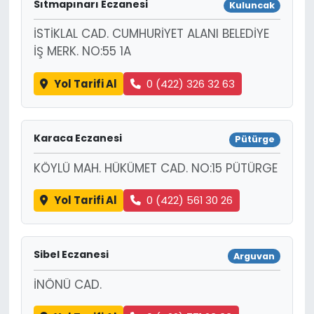
Sıtmapınarı Eczanesi
Kuluncak
İSTİKLAL CAD. CUMHURİYET ALANI BELEDİYE
İŞ MERK. NO:55 1A
Yol Tarifi Al
0 (422) 326 32 63
Karaca Eczanesi
Pütürge
KÖYLÜ MAH. HÜKÜMET CAD. NO:15 PÜTÜRGE
Yol Tarifi Al
0 (422) 561 30 26
Sibel Eczanesi
Arguvan
İNÖNÜ CAD.