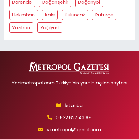
Darende
Doğanşehi̇r
Doğanyol
Heki̇mhan
Kale
Kuluncak
Pütürge
Yazihan
Yeşi̇lyurt
Yenimetropol.com Türkiye'nin yerele açılan sayfası
İstanbul
0.532 627 43 65
y.metropol@gmail.com