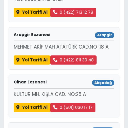
Yol Tarifi Al
0 (422) 713 12 78
Arapgir Eczanesi
Arapgir
MEHMET AKİF MAH ATATÜRK CAD.NO :18 A
Yol Tarifi Al
0 (422) 811 30 48
Cihan Eczanesi
Akçadağ
KÜLTÜR MH. KIŞLA CAD. NO:25 A
Yol Tarifi Al
0 (501) 030 17 17