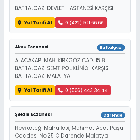
BATTALGAZİ DEVLET HASTANESİ KARŞISI
Yol Tarifi Al
0 (422) 521 66 66
Aksu Eczanesi
Battalgazi
ALACAKAPI MAH. KIRKGÖZ CAD. 15 B
BATTALGAZİ SEMT POLİKLİNİĞİ KARŞISI
BATTALGAZİ MALATYA
Yol Tarifi Al
0 (506) 443 34 44
Şelale Eczanesi
Darende
Heyiketeği Mahallesi, Mehmet Acet Paşa
Caddesi No:25 C Darende Malatya