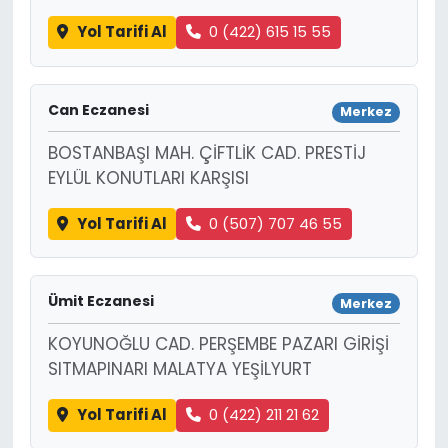
Yol Tarifi Al
0 (422) 615 15 55
Can Eczanesi
Merkez
BOSTANBAŞI MAH. ÇİFTLİK CAD. PRESTİJ
EYLÜL KONUTLARI KARŞISI
Yol Tarifi Al
0 (507) 707 46 55
Ümit Eczanesi
Merkez
KOYUNOĞLU CAD. PERŞEMBE PAZARI GİRİŞİ
SITMAPINARI MALATYA YEŞİLYURT
Yol Tarifi Al
0 (422) 211 21 62