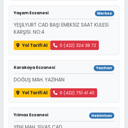
Yaşam Eczanesi
Merkez
YEŞİLYURT CAD BAŞI EMEKSİZ SAAT KULESİ
KARŞISI. NO:4
Yol Tarifi Al
0 (422) 324 38 72
Karakaya Eczanesi
Yazıhan
DOĞUŞ MAH. YAZIHAN
Yol Tarifi Al
0 (422) 751 41 40
Yılmaz Eczanesi
Hekimhan
YENİ MAH. SİVAS CAD.