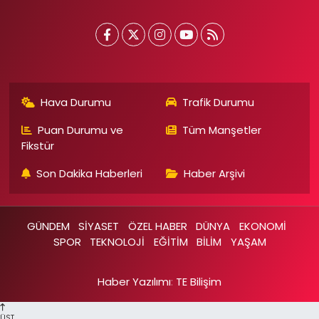
Hava Durumu
Trafik Durumu
Puan Durumu ve
Tüm Manşetler
Fikstür
Son Dakika Haberleri
Haber Arşivi
GÜNDEM
SİYASET
ÖZEL HABER
DÜNYA
EKONOMİ
SPOR
TEKNOLOJİ
EĞİTİM
BİLİM
YAŞAM
Haber Yazılımı
:
TE Bilişim
ÜST