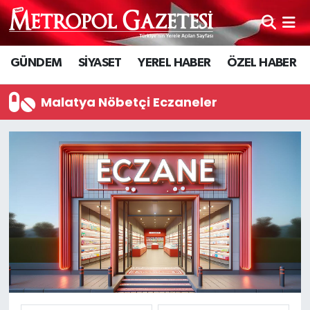
Hava Durumu
GÜNDEM
SİYASET
YEREL HABER
ÖZEL HABER
Trafik Durumu
Malatya Nöbetçi Eczaneler
Süper Lig Puan Durumu ve Fikstür
Tüm Manşetler
Son Dakika Haberleri
Haber Arşivi