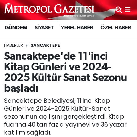
Hava Durumu
GÜNDEM
SİYASET
YEREL HABER
ÖZEL HABER
Trafik Durumu
HABERLER
SANCAKTEPE
Süper Lig Puan Durumu ve Fikstür
Sancaktepe'de 11'inci
Kitap Günleri ve 2024-
Tüm Manşetler
2025 Kültür Sanat Sezonu
Son Dakika Haberleri
başladı
Sancaktepe Belediyesi, 11'inci Kitap
Haber Arşivi
Günleri ve 2024-2025 Kültür-Sanat
sezonunun açılışını gerçekleştirdi. Kitap
fuarına 40'tan fazla yayınevi ve 36 yazar
katılım sağladı.