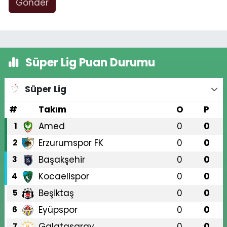
Gönder
Süper Lig Puan Durumu
Süper Lig
#
Takım
O
P
Amed
0
0
1
Erzurumspor FK
0
0
2
Başakşehir
0
0
3
Kocaelispor
0
0
4
Beşiktaş
0
0
5
Eyüpspor
0
0
6
Galatasaray
0
0
7