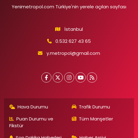
Yenimetropol.com Türkiye'nin yerele açılan sayfası
İstanbul
0.532 627 43 65
y.metropol@gmail.com
Hava Durumu
Trafik Durumu
Puan Durumu ve
Tüm Manşetler
Fikstür
Son Dakika Haberleri
Haber Arşivi