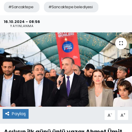
#Sancaktepe
#Sancaktepe belediyesi
16.10.2024 - 08:56
YAYINLANMA
Paylaş
-
+
A
A
Açılışın ilk günü ünlü yazar Ahmet Ümit