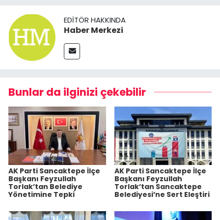
EDITÖR HAKKINDA
Haber Merkezi
Bunlar da ilginizi çekebilir
AK Parti Sancaktepe İlçe
AK Parti Sancaktepe İlçe
Başkanı Feyzullah
Başkanı Feyzullah
Torlak’tan Belediye
Torlak’tan Sancaktepe
Yönetimine Tepki
Belediyesi’ne Sert Eleştiri