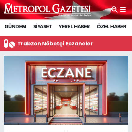
Hava Durumu
GÜNDEM
SİYASET
YEREL HABER
ÖZEL HABER
Trafik Durumu
Trabzon Nöbetçi Eczaneler
Süper Lig Puan Durumu ve Fikstür
Tüm Manşetler
Son Dakika Haberleri
Haber Arşivi