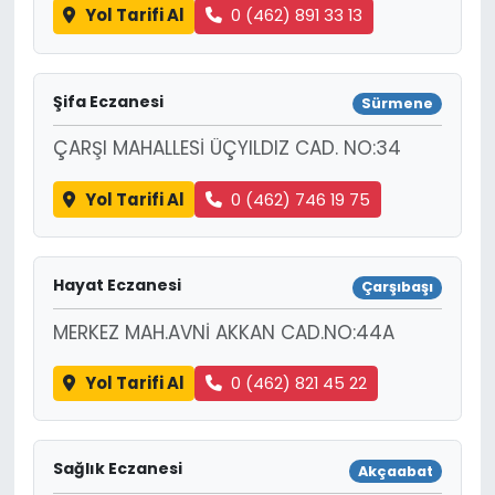
Yol Tarifi Al
0 (462) 891 33 13
Şifa Eczanesi
Sürmene
ÇARŞI MAHALLESİ ÜÇYILDIZ CAD. NO:34
Yol Tarifi Al
0 (462) 746 19 75
Hayat Eczanesi
Çarşıbaşı
MERKEZ MAH.AVNİ AKKAN CAD.NO:44A
Yol Tarifi Al
0 (462) 821 45 22
Sağlık Eczanesi
Akçaabat