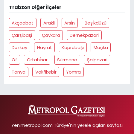
Trabzon Diğer İlçeler
Akçaabat
Arakli
Arsi̇n
Beşi̇kdüzü
Çarşibaşi
Çaykara
Dernekpazari
Düzköy
Hayrat
Köprübaşi
Maçka
Of
Ortahi̇sar
Sürmene
Şalpazari
Tonya
Vakfikebi̇r
Yomra
Yenimetropol.com Türkiye'nin yerele açılan sayfası