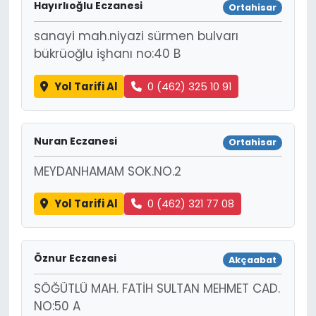
Hayırlıoğlu Eczanesi
Ortahisar
sanayi mah.niyazi sürmen bulvarı
bükrüoğlu işhanı no:40 B
Yol Tarifi Al
0 (462) 325 10 91
Nuran Eczanesi
Ortahisar
MEYDANHAMAM SOK.NO.2
Yol Tarifi Al
0 (462) 321 77 08
Öznur Eczanesi
Akçaabat
SÖĞÜTLÜ MAH. FATİH SULTAN MEHMET CAD.
NO:50 A