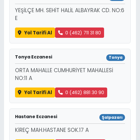
YEŞİLÇE MH. SEHİT HALİL ALBAYRAK CD. NO:6
E
Yol Tarifi Al
0 (462) 711 31 80
Tonya Eczanesi
Tonya
ORTA MAHALLE CUMHURİYET MAHALLESİ
NO:11 A
Yol Tarifi Al
0 (462) 881 30 90
Hastane Eczanesi
Şalpazarı
KİREÇ MAH.HASTANE SOK.17 A