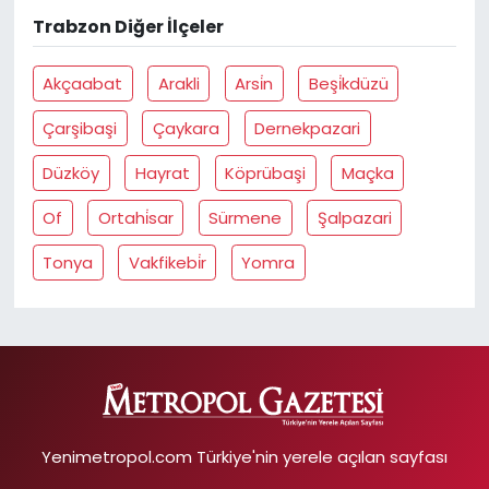
Trabzon Diğer İlçeler
Akçaabat
Arakli
Arsi̇n
Beşi̇kdüzü
Çarşibaşi
Çaykara
Dernekpazari
Düzköy
Hayrat
Köprübaşi
Maçka
Of
Ortahi̇sar
Sürmene
Şalpazari
Tonya
Vakfikebi̇r
Yomra
Yenimetropol.com Türkiye'nin yerele açılan sayfası