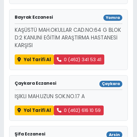
Bayrak Eczanesi
Yomra
KAŞÜSTÜ MAH.OKULLAR CAD.NO:64 G BLOK
D:2 KANUNİ EĞİTİM ARAŞTIRMA HASTANESİ
KARŞISI
Yol Tarifi Al
0 (462) 341 53 41
Çaykara Eczanesi
Çaykara
IŞIKLI MAH.UZUN SOK.NO.17 A
Yol Tarifi Al
0 (462) 616 10 59
Şifa Eczanesi
Arsin