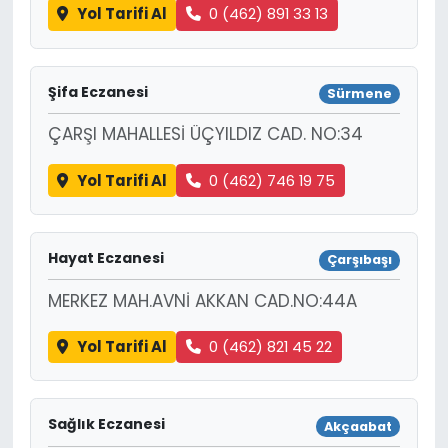
Yol Tarifi Al
0 (462) 891 33 13
Şifa Eczanesi
Sürmene
ÇARŞI MAHALLESİ ÜÇYILDIZ CAD. NO:34
Yol Tarifi Al
0 (462) 746 19 75
Hayat Eczanesi
Çarşıbaşı
MERKEZ MAH.AVNİ AKKAN CAD.NO:44A
Yol Tarifi Al
0 (462) 821 45 22
Sağlık Eczanesi
Akçaabat