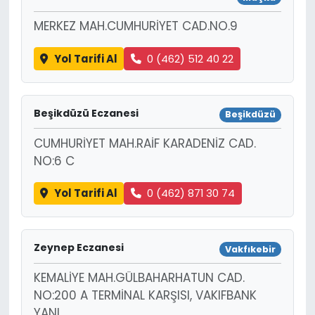
MERKEZ MAH.CUMHURİYET CAD.NO.9
Yol Tarifi Al
0 (462) 512 40 22
Beşikdüzü Eczanesi
Beşikdüzü
CUMHURİYET MAH.RAİF KARADENİZ CAD.
NO:6 C
Yol Tarifi Al
0 (462) 871 30 74
Zeynep Eczanesi
Vakfıkebir
KEMALİYE MAH.GÜLBAHARHATUN CAD.
NO:200 A TERMİNAL KARŞISI, VAKIFBANK
YANI