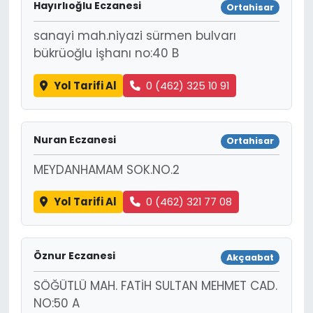
Hayırlıoğlu Eczanesi
Ortahisar
sanayi mah.niyazi sürmen bulvarı
bükrüoğlu işhanı no:40 B
Yol Tarifi Al
0 (462) 325 10 91
Nuran Eczanesi
Ortahisar
MEYDANHAMAM SOK.NO.2
Yol Tarifi Al
0 (462) 321 77 08
Öznur Eczanesi
Akçaabat
SÖĞÜTLÜ MAH. FATİH SULTAN MEHMET CAD.
NO:50 A