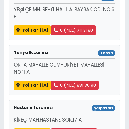
YEŞİLÇE MH. SEHİT HALİL ALBAYRAK CD. NO:6
E
Yol Tarifi Al
0 (462) 711 31 80
Tonya Eczanesi
Tonya
ORTA MAHALLE CUMHURİYET MAHALLESİ
NO:11 A
Yol Tarifi Al
0 (462) 881 30 90
Hastane Eczanesi
Şalpazarı
KİREÇ MAH.HASTANE SOK.17 A