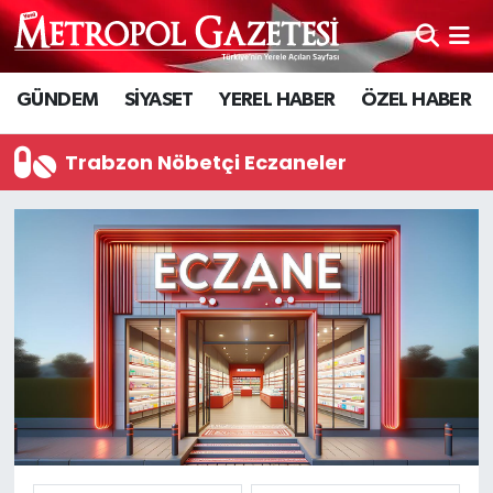
Hava Durumu
GÜNDEM
SİYASET
YEREL HABER
ÖZEL HABER
Trafik Durumu
Trabzon Nöbetçi Eczaneler
Süper Lig Puan Durumu ve Fikstür
Tüm Manşetler
Son Dakika Haberleri
Haber Arşivi