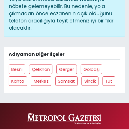
nöbete gelemeyebilir. Bu nedenle, yola
çıkmadan önce eczanenin açık olduğunu
telefon aracılığıyla teyit etmeniz iyi bir fikir
olacaktır.
Adıyaman Diğer İlçeler
Besni
Çelikhan
Gerger
Gölbaşi
Kahta
Merkez
Samsat
Sincik
Tut