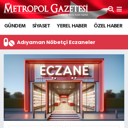
Hava Durumu
GÜNDEM
SİYASET
YEREL HABER
ÖZEL HABER
Trafik Durumu
Adıyaman Nöbetçi Eczaneler
Süper Lig Puan Durumu ve Fikstür
Tüm Manşetler
Son Dakika Haberleri
Haber Arşivi