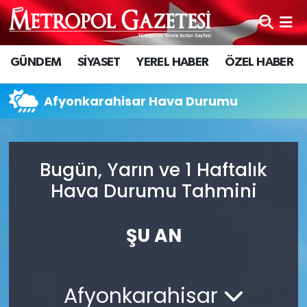
Hava Durumu
GÜNDEM
SİYASET
YEREL HABER
ÖZEL HABER
Trafik Durumu
Afyonkarahisar Hava Durumu
Süper Lig Puan Durumu ve Fikstür
Tüm Manşetler
Bugün, Yarın ve 1 Haftalık
Hava Durumu Tahmini
Son Dakika Haberleri
Haber Arşivi
ŞU AN
Afyonkarahisar