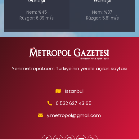
Güneşli
Güneşli
Nem: %45
Nem: %37
Rüzgar: 6.89 m/s
Rüzgar: 5.81 m/s
Yenimetropol.com Türkiye'nin yerele açılan sayfası
İstanbul
0.532 627 43 65
y.metropol@gmail.com