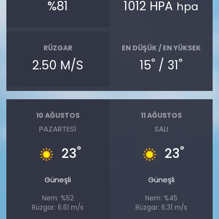
%81
1012 HPA
hpa
RÜZGAR
EN DÜŞÜK / EN YÜKSEK
°
°
2.50 M/S
15
/ 31
10 AĞUSTOS
11 AĞUSTOS
PAZARTESI
SALI
°
°
23
23
Güneşli
Güneşli
Nem: %52
Nem: %45
Rüzgar: 6.61 m/s
Rüzgar: 6.31 m/s