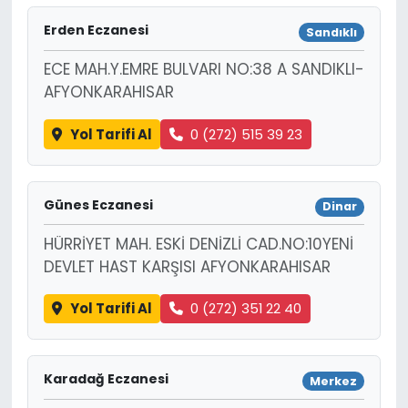
Erden Eczanesi
Sandıklı
ECE MAH.Y.EMRE BULVARI NO:38 A SANDIKLI-
AFYONKARAHISAR
Yol Tarifi Al
0 (272) 515 39 23
Günes Eczanesi
Dinar
HÜRRİYET MAH. ESKİ DENİZLİ CAD.NO:10YENİ
DEVLET HAST KARŞISI AFYONKARAHISAR
Yol Tarifi Al
0 (272) 351 22 40
Karadağ Eczanesi
Merkez