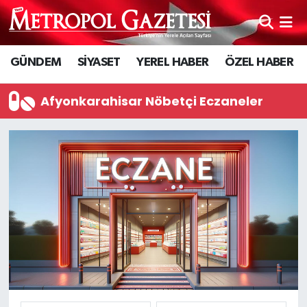
Hava Durumu
GÜNDEM
SİYASET
YEREL HABER
ÖZEL HABER
Trafik Durumu
Afyonkarahisar Nöbetçi Eczaneler
Süper Lig Puan Durumu ve Fikstür
Tüm Manşetler
Son Dakika Haberleri
Haber Arşivi