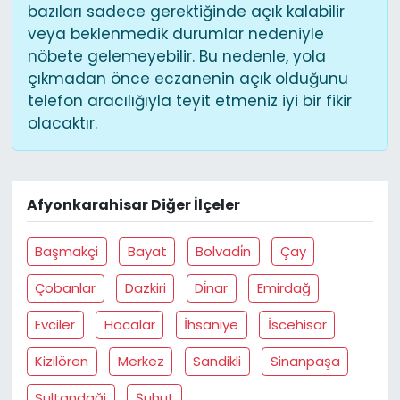
bazıları sadece gerektiğinde açık kalabilir
veya beklenmedik durumlar nedeniyle
nöbete gelemeyebilir. Bu nedenle, yola
çıkmadan önce eczanenin açık olduğunu
telefon aracılığıyla teyit etmeniz iyi bir fikir
olacaktır.
Afyonkarahisar Diğer İlçeler
Başmakçi
Bayat
Bolvadi̇n
Çay
Çobanlar
Dazkiri
Di̇nar
Emirdağ
Evciler
Hocalar
İhsaniye
İscehisar
Kizilören
Merkez
Sandikli
Sinanpaşa
Sultandaği
Şuhut