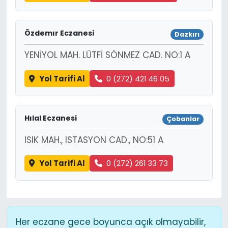
Özdemır Eczanesi
Dazkırı
YENİYOL MAH. LÜTFİ SÖNMEZ CAD. NO:1 A
Yol Tarifi Al
0 (272) 421 46 05
Hılal Eczanesi
Çobanlar
ISIK MAH., ISTASYON CAD., NO:51 A
Yol Tarifi Al
0 (272) 261 33 73
Her eczane gece boyunca açık olmayabilir,