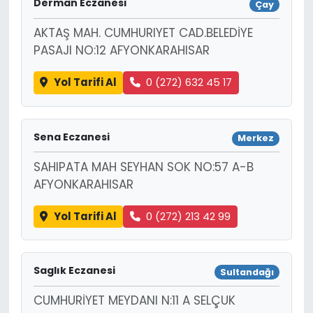
Derman Eczanesi
Çay
AKTAŞ MAH. CUMHURIYET CAD.BELEDİYE
PASAJI NO:12 AFYONKARAHISAR
Yol Tarifi Al
0 (272) 632 45 17
Sena Eczanesi
Merkez
SAHIPATA MAH SEYHAN SOK NO:57 A-B
AFYONKARAHISAR
Yol Tarifi Al
0 (272) 213 42 99
Saglık Eczanesi
Sultandağı
CUMHURİYET MEYDANI N:11 A SELÇUK