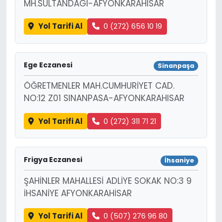
MH.SULTANDAGI-AFYONKARAHISAR
Yol Tarifi Al
0 (272) 656 10 19
Ege Eczanesi
Sinanpaşa
ÖĞRETMENLER MAH.CUMHURİYET CAD.
NO:12 Z01 SINANPASA-AFYONKARAHISAR
Yol Tarifi Al
0 (272) 311 71 21
Frigya Eczanesi
İhsaniye
ŞAHİNLER MAHALLESİ ADLİYE SOKAK NO:3 9
İHSANİYE AFYONKARAHİSAR
Yol Tarifi Al
0 (507) 276 96 80