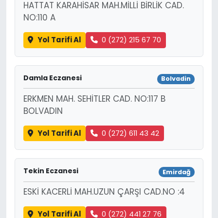
HATTAT KARAHİSAR MAH.MİLLİ BİRLİK CAD.
NO:110 A
Yol Tarifi Al
0 (272) 215 67 70
Damla Eczanesi
Bolvadin
ERKMEN MAH. SEHİTLER CAD. NO:117 B
BOLVADIN
Yol Tarifi Al
0 (272) 611 43 42
Tekin Eczanesi
Emirdağ
ESKİ KACERLİ MAH.UZUN ÇARŞI CAD.NO :4
Yol Tarifi Al
0 (272) 441 27 76