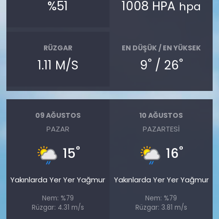
%51
1008 HPA
hpa
RÜZGAR
EN DÜŞÜK / EN YÜKSEK
°
°
1.11 M/S
9
/ 26
09 AĞUSTOS
10 AĞUSTOS
PAZAR
PAZARTESI
°
°
15
16
Yakınlarda Yer Yer Yağmur
Yakınlarda Yer Yer Yağmur
Nem: %79
Nem: %79
Rüzgar: 4.31 m/s
Rüzgar: 3.81 m/s