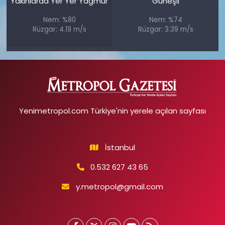
Yakınlarda Yer Yer Yağmur
Güneşli
Nem: %80
Nem: %74
Rüzgar: 4.19 m/s
Rüzgar: 3.39 m/s
Yenimetropol.com Türkiye'nin yerele açılan sayfası
İstanbul
0.532 627 43 65
y.metropol@gmail.com