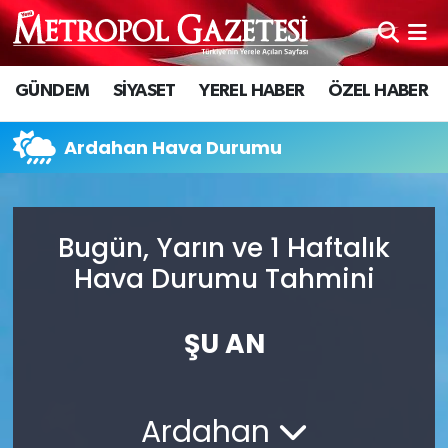
Hava Durumu
GÜNDEM
SİYASET
YEREL HABER
ÖZEL HABER
Trafik Durumu
Ardahan Hava Durumu
Süper Lig Puan Durumu ve Fikstür
Tüm Manşetler
Bugün, Yarın ve 1 Haftalık
Hava Durumu Tahmini
Son Dakika Haberleri
Haber Arşivi
ŞU AN
Ardahan