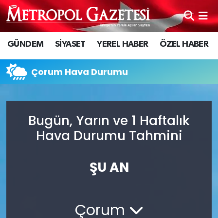
Hava Durumu
GÜNDEM
SİYASET
YEREL HABER
ÖZEL HABER
Trafik Durumu
Çorum Hava Durumu
Süper Lig Puan Durumu ve Fikstür
Tüm Manşetler
Bugün, Yarın ve 1 Haftalık
Hava Durumu Tahmini
Son Dakika Haberleri
Haber Arşivi
ŞU AN
Çorum