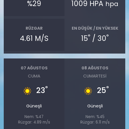
%29
1009 HPA
hpa
RÜZGAR
EN DÜŞÜK / EN YÜKSEK
°
°
4.61 M/S
15
/ 30
07 AĞUSTOS
08 AĞUSTOS
CUMA
CUMARTESI
°
°
23
25
Güneşli
Güneşli
Nem: %47
Nem: %45
Rüzgar: 4.89 m/s
Rüzgar: 6.11 m/s