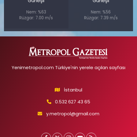
Güneşli
Güneşli
Nem: %63
Nem: %56
Rüzgar: 7.00 m/s
Rüzgar: 7.39 m/s
Yenimetropol.com Türkiye'nin yerele açılan sayfası
İstanbul
0.532 627 43 65
y.metropol@gmail.com