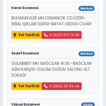
Karslı Eczanesi
Merkez
BUHARAEVLER MH.OSMANCIK CD.ÜZERİ-
İKBAL IŞIKLARI İLERİSİ-BAYAT GEDİĞİ CİVARI
Yol Tarifi Al
0 (537) 671 73 50
Sedef Eczanesi
Merkez
GÜLABİBEY MH. BAĞCILAR 41.SK.-BAĞCILAR
ASM KARŞISI-GÜLÜM DÜĞÜN SALONU ALT
SOKAĞI
Yol Tarifi Al
0 (364) 221 64 44
Yüksel Eczanesi
İskilip