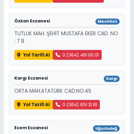
Özkan Eczanesi
Mecitözü
TUTLUK MAH. ŞEHİT MUSTAFA EKER CAD. NO
: 7 B
Yol Tarifi Al
0 (364) 461 00 01
Kargı Eczanesi
Kargı
ORTA MAH.ATATÜRK CAD.NO:45
Yol Tarifi Al
0 (364) 651 21 81
Ecem Eczanesi
Uğurludağ