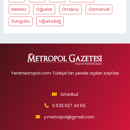
Merkez
Oğuzlar
Ortaköy
Osmancik
Sungurlu
Uğurludağ
Yenimetropol.com Türkiye'nin yerele açılan sayfası
İstanbul
0.532 627 43 65
y.metropol@gmail.com