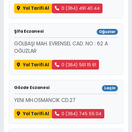
Yol Tarifi Al
0 (364) 491 40 44
Şifa Eczanesi
Oğuzlar
GÖLBAŞI MAH. EVRENSEL CAD. NO : 62 A
OĞUZLAR
Yol Tarifi Al
0 (364) 561 15 61
Gözde Eczanesi
Laçin
YENI MH.OSMANCIK CD.27
Yol Tarifi Al
0 (364) 745 55 04