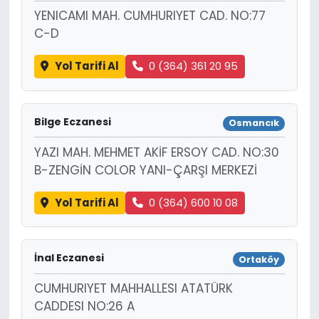
YENICAMI MAH. CUMHURIYET CAD. NO:77
C-D
Yol Tarifi Al
0 (364) 361 20 95
Bilge Eczanesi
Osmancık
YAZI MAH. MEHMET AKİF ERSOY CAD. NO:30
B-ZENGİN COLOR YANI-ÇARŞI MERKEZİ
Yol Tarifi Al
0 (364) 600 10 08
İnal Eczanesi
Ortaköy
CUMHURIYET MAHHALLESI ATATÜRK
CADDESI NO:26 A