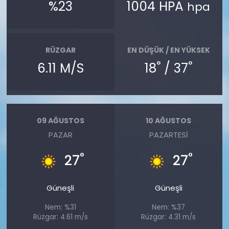
%23
1004 HPA
hpa
RÜZGAR
EN DÜŞÜK / EN YÜKSEK
°
°
6.11 M/S
18
/ 37
09 AĞUSTOS
10 AĞUSTOS
PAZAR
PAZARTESI
°
°
27
27
Güneşli
Güneşli
Nem: %31
Nem: %37
Rüzgar: 4.61 m/s
Rüzgar: 4.31 m/s