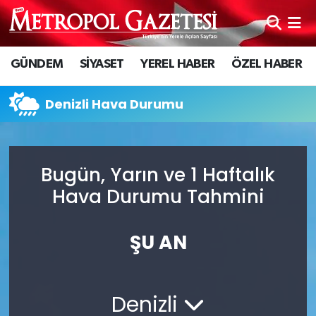
Hava Durumu
GÜNDEM
SİYASET
YEREL HABER
ÖZEL HABER
Trafik Durumu
Denizli Hava Durumu
Süper Lig Puan Durumu ve Fikstür
Tüm Manşetler
Bugün, Yarın ve 1 Haftalık
Hava Durumu Tahmini
Son Dakika Haberleri
Haber Arşivi
ŞU AN
Denizli