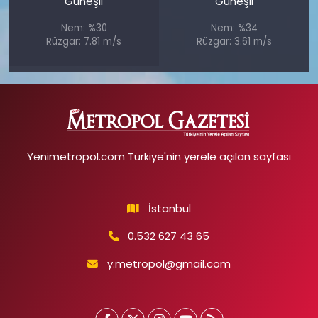
Güneşli
Güneşli
Nem: %30
Nem: %34
Rüzgar: 7.81 m/s
Rüzgar: 3.61 m/s
Yenimetropol.com Türkiye'nin yerele açılan sayfası
İstanbul
0.532 627 43 65
y.metropol@gmail.com