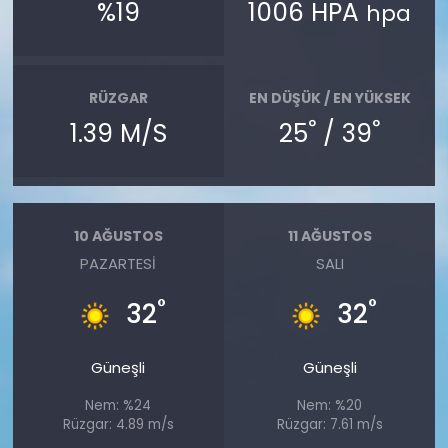
%19
1006 HPA
hpa
RÜZGAR
EN DÜŞÜK / EN YÜKSEK
°
°
1.39 M/S
25
/ 39
10 AĞUSTOS
11 AĞUSTOS
PAZARTESI
SALI
°
°
32
32
Güneşli
Güneşli
Nem: %24
Nem: %20
Rüzgar: 4.89 m/s
Rüzgar: 7.61 m/s