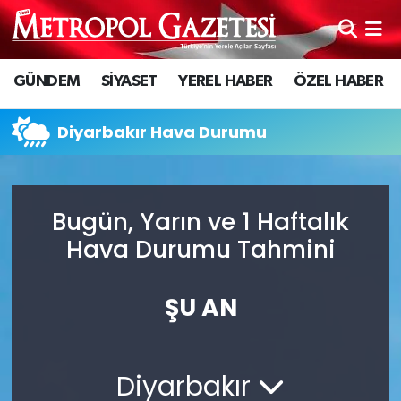
Hava Durumu
GÜNDEM
SİYASET
YEREL HABER
ÖZEL HABER
Trafik Durumu
Diyarbakır Hava Durumu
Süper Lig Puan Durumu ve Fikstür
Tüm Manşetler
Bugün, Yarın ve 1 Haftalık
Hava Durumu Tahmini
Son Dakika Haberleri
Haber Arşivi
ŞU AN
Diyarbakır