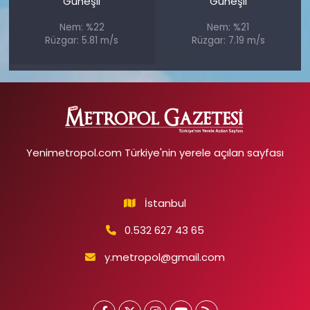
Güneşli
Güneşli
Nem: %22
Nem: %21
Rüzgar: 5.81 m/s
Rüzgar: 7.19 m/s
Yenimetropol.com Türkiye'nin yerele açılan sayfası
İstanbul
0.532 627 43 65
y.metropol@gmail.com