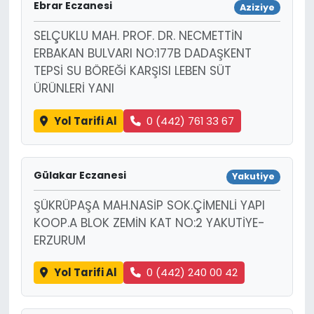
Ebrar Eczanesi
Aziziye
SELÇUKLU MAH. PROF. DR. NECMETTİN
ERBAKAN BULVARI NO:177B DADAŞKENT
TEPSİ SU BÖREĞİ KARŞISI LEBEN SÜT
ÜRÜNLERİ YANI
Yol Tarifi Al
0 (442) 761 33 67
Gülakar Eczanesi
Yakutiye
ŞÜKRÜPAŞA MAH.NASİP SOK.ÇİMENLİ YAPI
KOOP.A BLOK ZEMİN KAT NO:2 YAKUTİYE-
ERZURUM
Yol Tarifi Al
0 (442) 240 00 42