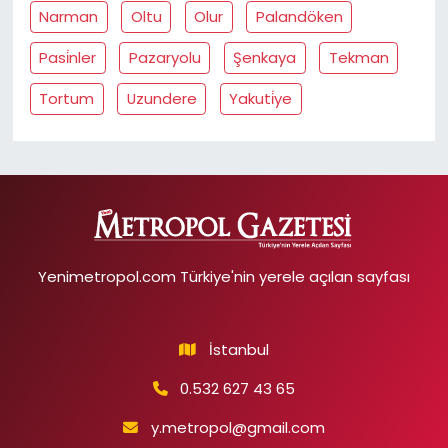
Narman
Oltu
Olur
Palandöken
Pasi̇nler
Pazaryolu
Şenkaya
Tekman
Tortum
Uzundere
Yakuti̇ye
Yenimetropol.com Türkiye'nin yerele açılan sayfası
İstanbul
0.532 627 43 65
y.metropol@gmail.com