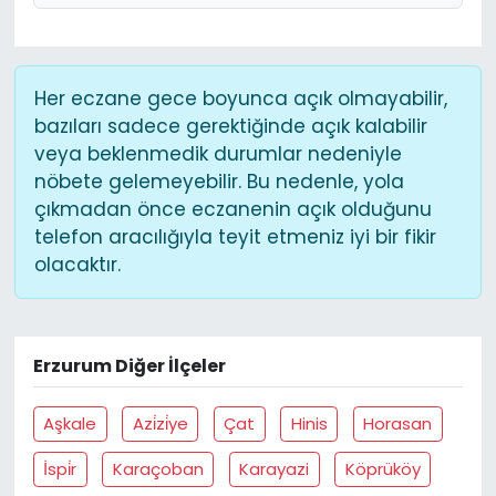
Her eczane gece boyunca açık olmayabilir,
bazıları sadece gerektiğinde açık kalabilir
veya beklenmedik durumlar nedeniyle
nöbete gelemeyebilir. Bu nedenle, yola
çıkmadan önce eczanenin açık olduğunu
telefon aracılığıyla teyit etmeniz iyi bir fikir
olacaktır.
Erzurum Diğer İlçeler
Aşkale
Azi̇zi̇ye
Çat
Hinis
Horasan
İspi̇r
Karaçoban
Karayazi
Köprüköy