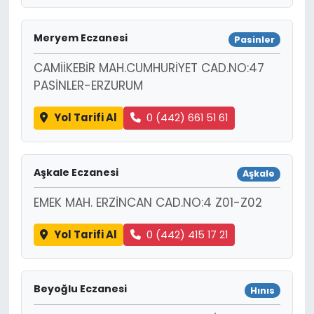
Meryem Eczanesi
Pasinler
CAMİİKEBİR MAH.CUMHURİYET CAD.NO:47
PASİNLER-ERZURUM
Yol Tarifi Al
0 (442) 661 51 61
Aşkale Eczanesi
Aşkale
EMEK MAH. ERZİNCAN CAD.NO:4 Z01-Z02
Yol Tarifi Al
0 (442) 415 17 21
Beyoğlu Eczanesi
Hınıs