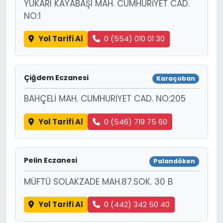
YUKARI KAYABAŞI MAH. CUMHURİYET CAD.
NO:1
Yol Tarifi Al
0 (554) 010 01 30
Çiğdem Eczanesi
Karaçoban
BAHÇELİ MAH. CUMHURİYET CAD. NO:205
Yol Tarifi Al
0 (546) 719 75 60
Pelin Eczanesi
Palandöken
MÜFTÜ SOLAKZADE MAH.87.SOK. 30 B
Yol Tarifi Al
0 (442) 342 50 40