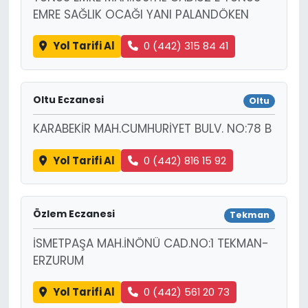
EMRE SAĞLIK OCAĞI YANI PALANDÖKEN
Yol Tarifi Al
0 (442) 315 84 41
Oltu Eczanesi
Oltu
KARABEKİR MAH.CUMHURİYET BULV. NO:78 B
Yol Tarifi Al
0 (442) 816 15 92
Özlem Eczanesi
Tekman
İSMETPAŞA MAH.İNÖNÜ CAD.NO:1 TEKMAN-
ERZURUM
Yol Tarifi Al
0 (442) 561 20 73