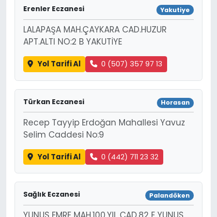
Erenler Eczanesi
Yakutiye
LALAPAŞA MAH.ÇAYKARA CAD.HUZUR
APT.ALTI NO:2 B YAKUTİYE
Yol Tarifi Al
0 (507) 357 97 13
Türkan Eczanesi
Horasan
Recep Tayyip Erdoğan Mahallesi Yavuz
Selim Caddesi No:9
Yol Tarifi Al
0 (442) 711 23 32
Sağlık Eczanesi
Palandöken
YUNUS EMRE MAH.100.YIL CAD.82 E YUNUS