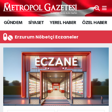
Hava Durumu
GÜNDEM
SİYASET
YEREL HABER
ÖZEL HABER
Trafik Durumu
Erzurum Nöbetçi Eczaneler
Süper Lig Puan Durumu ve Fikstür
Tüm Manşetler
Son Dakika Haberleri
Haber Arşivi