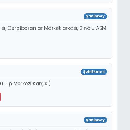
Şahinbey
şısı, Cergibozanlar Market arkası, 2 nolu ASM
Şehitkamil
 Tıp Merkezi Karşısı)
Şahinbey