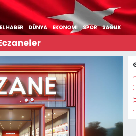
EL HABER
DÜNYA
EKONOMİ
SPOR
SAĞLIK
Eczaneler