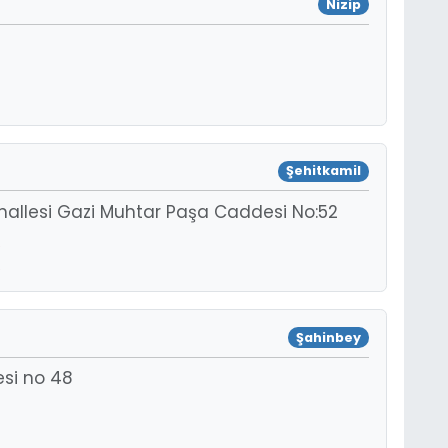
Nizip
Şehitkamil
hallesi Gazi Muhtar Paşa Caddesi No:52
Şahinbey
esi no 48