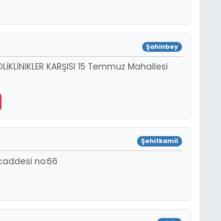
Şahinbey
LİKLİNİKLER KARŞISI 15 Temmuz Mahallesi
Şehitkamil
 caddesi no:66