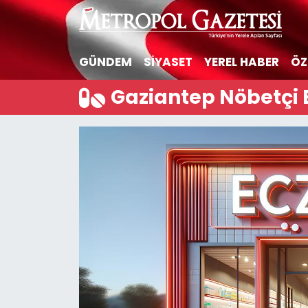
Hava Durumu
GÜNDEM
SİYASET
YEREL HABER
ÖZ
Trafik Durumu
Gaziantep Nöbetçi 
Süper Lig Puan Durumu ve Fikstür
Tüm Manşetler
Son Dakika Haberleri
Haber Arşivi