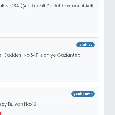
ak No:13A (Şehitkamil Devlet Hastanesi Acil
İslahiye
l Caddesi No.54F İslahiye Gaziantep
Şehitkamil
soy Bulvarı No:42