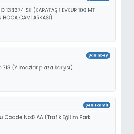
 NO 133374 SK (KARATAŞ 1 EVKUR 100 MT
AN HOCA CAMİ ARKASI)
Şahinbey
o:318 (Yılmazlar plaza karşısı)
Şehitkamil
u Cadde No:8 AA (Trafik Eğitim Parkı