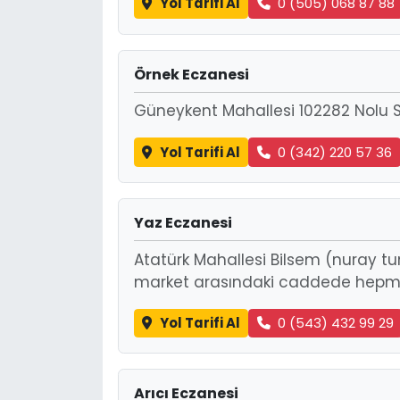
Yol Tarifi Al
0 (505) 068 87 88
Örnek Eczanesi
Güneykent Mahallesi 102282 Nolu S
Yol Tarifi Al
0 (342) 220 57 36
Yaz Eczanesi
Atatürk Mahallesi Bilsem (nuray t
market arasındaki caddede hepma
Yol Tarifi Al
0 (543) 432 99 29
Arıcı Eczanesi