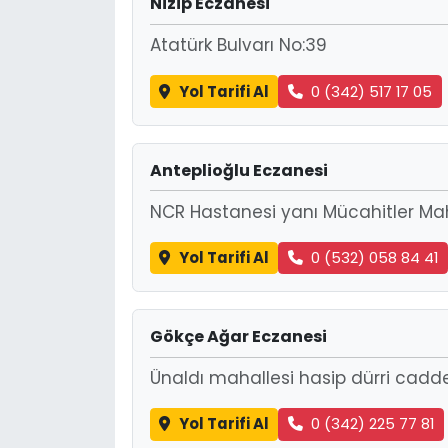
Nizip Eczanesi
Atatürk Bulvarı No:39
Yol Tarifi Al
0 (342) 517 17 05
Anteplioğlu Eczanesi
NCR Hastanesi yanı Mücahitler Ma
Yol Tarifi Al
0 (532) 058 84 41
Gökçe Ağar Eczanesi
Ünaldı mahallesi hasip dürri cadd
Yol Tarifi Al
0 (342) 225 77 81