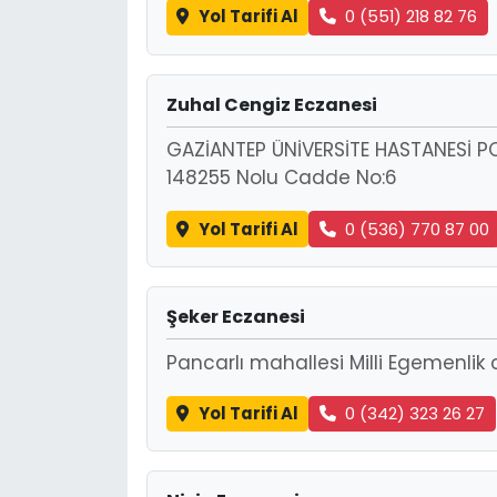
Yol Tarifi Al
0 (551) 218 82 76
Zuhal Cengiz Eczanesi
GAZİANTEP ÜNİVERSİTE HASTANESİ PO
148255 Nolu Cadde No:6
Yol Tarifi Al
0 (536) 770 87 00
Şeker Eczanesi
Pancarlı mahallesi Milli Egemenlik
Yol Tarifi Al
0 (342) 323 26 27