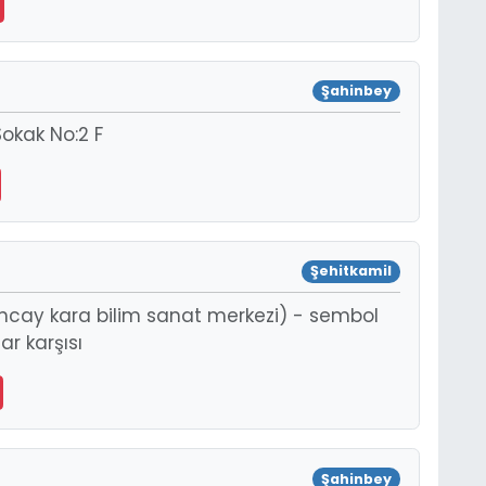
Şahinbey
okak No:2 F
Şehitkamil
uncay kara bilim sanat merkezi) - sembol
r karşısı
Şahinbey