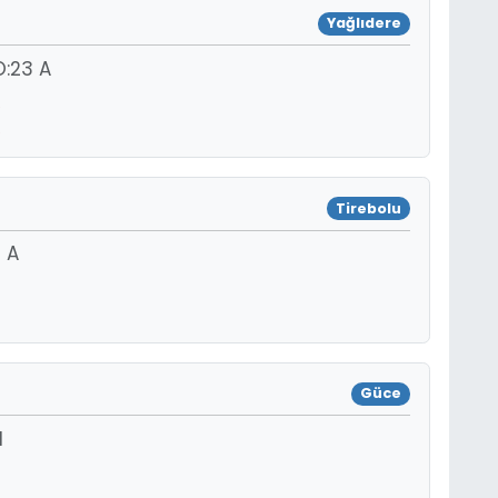
Yağlıdere
:23 A
Tirebolu
 A
Güce
1