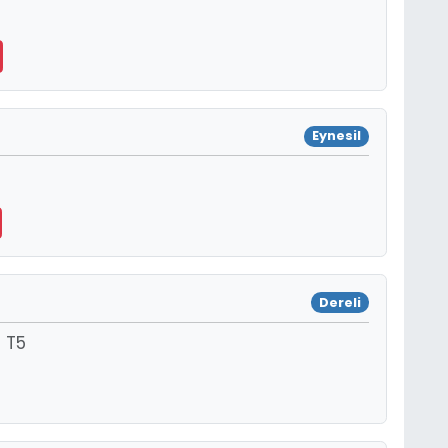
Eynesil
Dereli
 T5