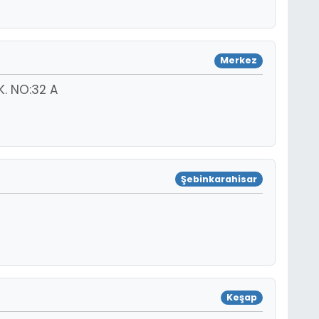
Merkez
. NO:32 A
Şebinkarahisar
Keşap