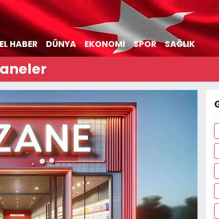
EL HABER
DÜNYA
EKONOMİ
SPOR
SAĞLIK
zaneler
G