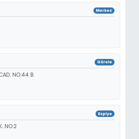
Merkez
Görele
 CAD. NO:44 B
Espiye
. NO:2