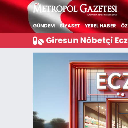
Hava Durumu
GÜNDEM
SİYASET
YEREL HABER
ÖZ
Trafik Durumu
Giresun Nöbetçi Ec
Süper Lig Puan Durumu ve Fikstür
Tüm Manşetler
Son Dakika Haberleri
Haber Arşivi