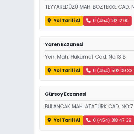
TEYYAREDÜZÜ MAH. BOZTEKKE CAD. N
Yol Tarifi Al
0 (454) 212 12 00
Yaren Eczanesi
Yeni Mah. Hükümet Cad. No:13 B
Yol Tarifi Al
0 (454) 502 00 33
Gürsoy Eczanesi
BULANCAK MAH. ATATÜRK CAD. NO:7
Yol Tarifi Al
0 (454) 318 47 38