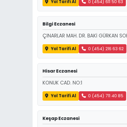
Yol Tarifi Al
0 (454) 611 50 63
Bilgi Eczanesi
ÇINARLAR MAH. DR. BAKİ GÜRKAN SOK
Yol Tarifi Al
0 (454) 216 63 62
Hisar Eczanesi
KONUK CAD. NO:1
Yol Tarifi Al
0 (454) 711 40 85
Keşap Eczanesi