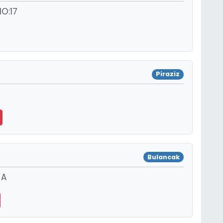
O:17
Piraziz
Bulancak
 A