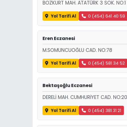
BOZKURT MAH. ATATÜRK 3 SOK. NO:1
Yol Tarifi Al
0 (454) 641 40 59
Eren Eczanesi
M.SOMUNCUOĞLU CAD. NO:78
Yol Tarifi Al
0 (454) 581 34 52
Bektaşoğlu Eczanesi
DERELİ MAH. CUMHURİYET CAD. NO:20
Yol Tarifi Al
0 (454) 381 31 21