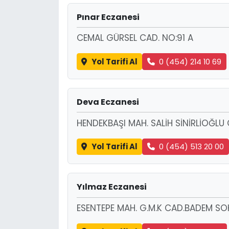
Pınar Eczanesi
CEMAL GÜRSEL CAD. NO:91 A
Yol Tarifi Al
0 (454) 214 10 69
Deva Eczanesi
HENDEKBAŞI MAH. SALİH SİNİRLİOĞLU
Yol Tarifi Al
0 (454) 513 20 00
Yılmaz Eczanesi
ESENTEPE MAH. G.M.K CAD.BADEM SOK