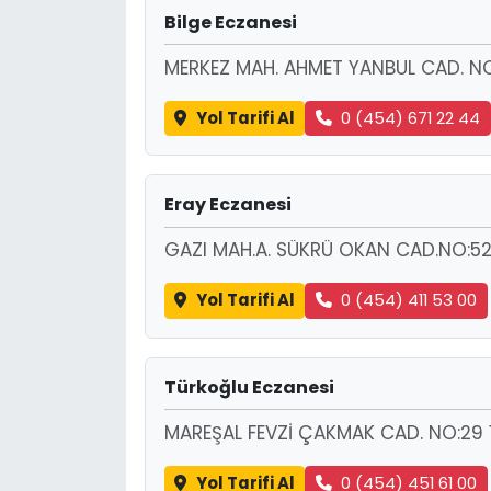
Bilge Eczanesi
MERKEZ MAH. AHMET YANBUL CAD. NO
Yol Tarifi Al
0 (454) 671 22 44
Eray Eczanesi
GAZI MAH.A. SÜKRÜ OKAN CAD.NO:52
Yol Tarifi Al
0 (454) 411 53 00
Türkoğlu Eczanesi
MAREŞAL FEVZİ ÇAKMAK CAD. NO:29 
Yol Tarifi Al
0 (454) 451 61 00