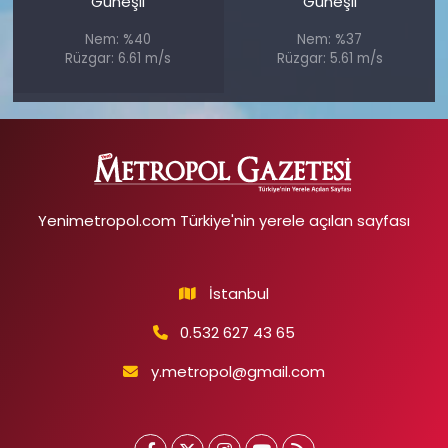
Güneşli
Güneşli
Nem: %40
Nem: %37
Rüzgar: 6.61 m/s
Rüzgar: 5.61 m/s
Yenimetropol.com Türkiye'nin yerele açılan sayfası
İstanbul
0.532 627 43 65
y.metropol@gmail.com