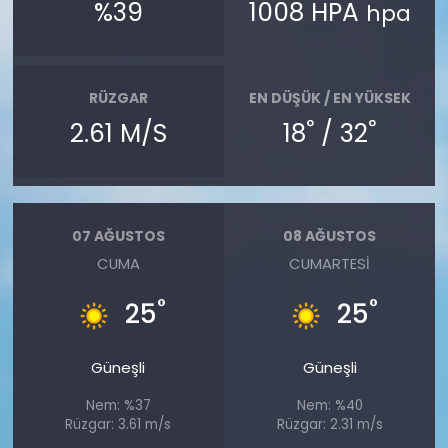
%39
1008 HPA
hpa
RÜZGAR
EN DÜŞÜK / EN YÜKSEK
°
°
2.61 M/S
18
/ 32
07 AĞUSTOS
08 AĞUSTOS
CUMA
CUMARTESI
°
°
25
25
Güneşli
Güneşli
Nem: %37
Nem: %40
Rüzgar: 3.61 m/s
Rüzgar: 2.31 m/s