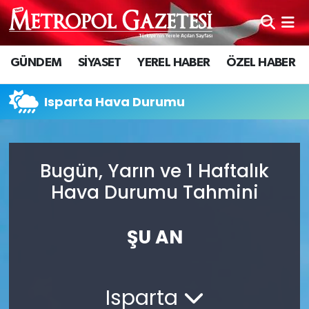
Hava Durumu
GÜNDEM
SİYASET
YEREL HABER
ÖZEL HABER
Trafik Durumu
Isparta Hava Durumu
Süper Lig Puan Durumu ve Fikstür
Tüm Manşetler
Bugün, Yarın ve 1 Haftalık
Hava Durumu Tahmini
Son Dakika Haberleri
Haber Arşivi
ŞU AN
Isparta