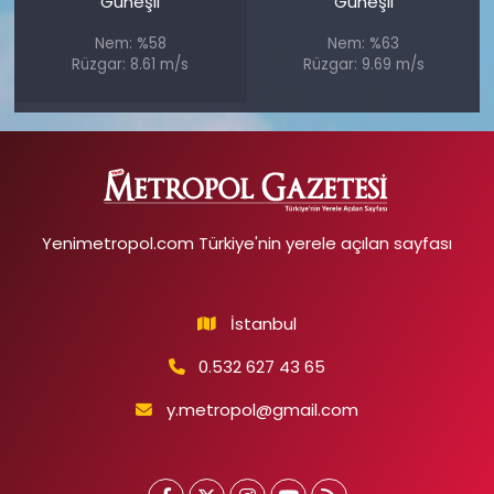
Güneşli
Güneşli
Nem: %58
Nem: %63
Rüzgar: 8.61 m/s
Rüzgar: 9.69 m/s
Yenimetropol.com Türkiye'nin yerele açılan sayfası
İstanbul
0.532 627 43 65
y.metropol@gmail.com