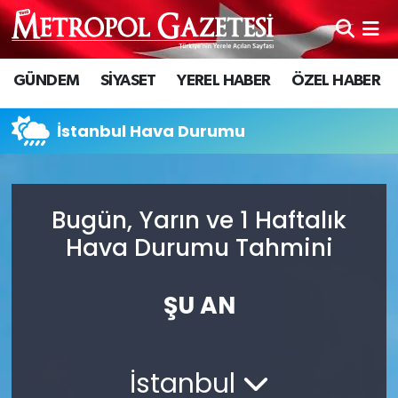
Hava Durumu
GÜNDEM
SİYASET
YEREL HABER
ÖZEL HABER
Trafik Durumu
İstanbul Hava Durumu
Süper Lig Puan Durumu ve Fikstür
Tüm Manşetler
Bugün, Yarın ve 1 Haftalık
Hava Durumu Tahmini
Son Dakika Haberleri
Haber Arşivi
ŞU AN
İstanbul