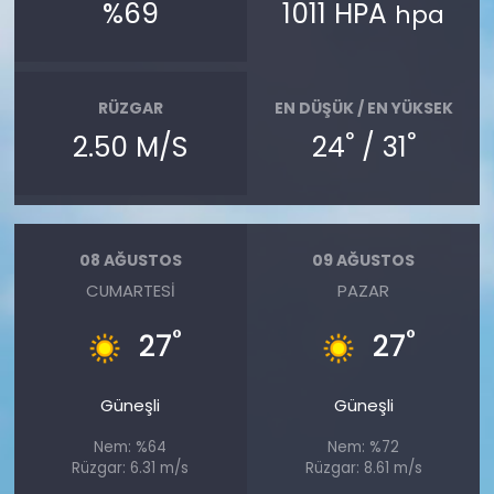
%69
1011 HPA
hpa
RÜZGAR
EN DÜŞÜK / EN YÜKSEK
°
°
2.50 M/S
24
/ 31
08 AĞUSTOS
09 AĞUSTOS
CUMARTESI
PAZAR
°
°
27
27
Güneşli
Güneşli
Nem: %64
Nem: %72
Rüzgar: 6.31 m/s
Rüzgar: 8.61 m/s