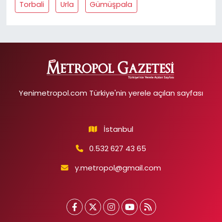
Torbali
Urla
Gümüşpala
Yenimetropol.com Türkiye'nin yerele açılan sayfası
İstanbul
0.532 627 43 65
y.metropol@gmail.com