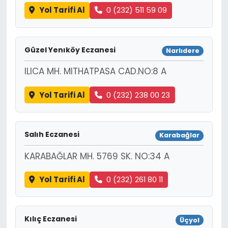
Yol Tarifi Al
0 (232) 511 59 09
Güzel Yenıköy Eczanesi
Narlıdere
ILICA MH. MITHATPASA CAD.NO:8 A
Yol Tarifi Al
0 (232) 238 00 23
Salıh Eczanesi
Karabağlar
KARABAĞLAR MH. 5769 SK. NO:34 A
Yol Tarifi Al
0 (232) 261 80 11
Kılıç Eczanesi
Üçyol