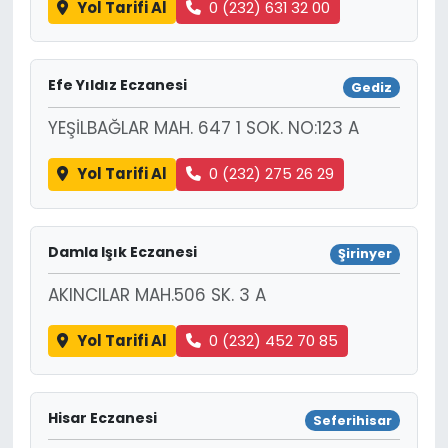
Yol Tarifi Al
0 (232) 631 32 00
Efe Yıldız Eczanesi
Gediz
YEŞİLBAĞLAR MAH. 647 1 SOK. NO:123 A
Yol Tarifi Al
0 (232) 275 26 29
Damla Işık Eczanesi
Şirinyer
AKINCILAR MAH.506 SK. 3 A
Yol Tarifi Al
0 (232) 452 70 85
Hisar Eczanesi
Seferihisar