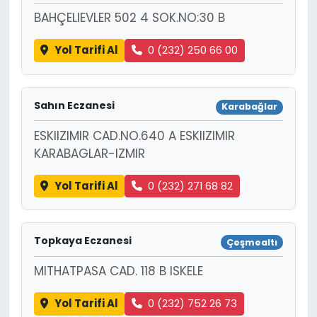
BAHÇELIEVLER 502 4 SOK.NO:30 B
Yol Tarifi Al
0 (232) 250 66 00
Sahın Eczanesi
Karabağlar
ESKIIZIMIR CAD.NO.640 A ESKIIZIMIR
KARABAGLAR-IZMIR
Yol Tarifi Al
0 (232) 271 68 82
Topkaya Eczanesi
Çeşmealtı
MITHATPASA CAD. 118 B ISKELE
Yol Tarifi Al
0 (232) 752 26 73