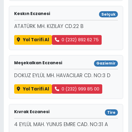
Keskın Eczanesi
Selçuk
ATATÜRK MH. KIZILAY CD.22 B
Yol Tarifi Al
0 (232) 892 62 75
Meşekalkan Eczanesi
Gaziemir
DOKUZ EYLÜL MH. HAVACILAR CD. NO:3 D
Yol Tarifi Al
0 (232) 999 85 00
Kıvrak Eczanesi
Tire
4 EYLÜL MAH. YUNUS EMRE CAD. NO:31 A