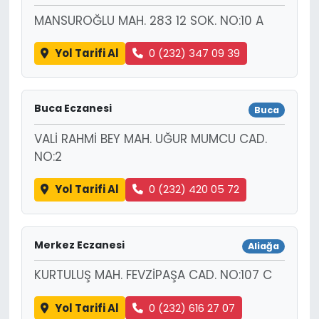
MANSUROĞLU MAH. 283 12 SOK. NO:10 A
Yol Tarifi Al
0 (232) 347 09 39
Buca Eczanesi
Buca
VALİ RAHMİ BEY MAH. UĞUR MUMCU CAD.
NO:2
Yol Tarifi Al
0 (232) 420 05 72
Merkez Eczanesi
Aliağa
KURTULUŞ MAH. FEVZİPAŞA CAD. NO:107 C
Yol Tarifi Al
0 (232) 616 27 07