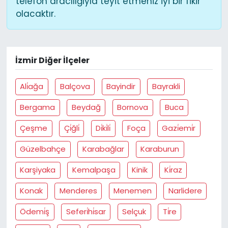
telefon aracılığıyla teyit etmeniz iyi bir fikir
olacaktır.
İzmir Diğer İlçeler
Ali̇ağa
Balçova
Bayindir
Bayrakli
Bergama
Beydağ
Bornova
Buca
Çeşme
Çi̇ğli̇
Di̇ki̇li̇
Foça
Gazi̇emi̇r
Güzelbahçe
Karabağlar
Karaburun
Karşiyaka
Kemalpaşa
Kinik
Ki̇raz
Konak
Menderes
Menemen
Narlidere
Ödemi̇ş
Seferi̇hi̇sar
Selçuk
Ti̇re