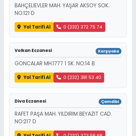
BAHÇELİEVLER MAH. YAŞAR AKSOY SOK.
NO:121 D
Yol Tarifi Al
0 (232) 372 75 74
Volkan Eczanesi
Karşıyaka
GONCALAR MH.1777 1 SK. NO:14 B
Yol Tarifi Al
0 (232) 381 53 40
Diva Eczanesi
Çamdibi
RAFET PAŞA MAH. YILDIRIM BEYAZIT CAD.
NO:217 D
Yol Tarifi Al
0 (232) 373 56 68