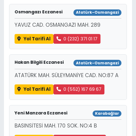
Osmangazı Eczanesi
Atatürk-Osmangazi
YAVUZ CAD. OSMANGAZI MAH. 289
Yol Tarifi Al
0 (232) 371 01 17
Hakan Bilgili Eczanesi
Atatürk-Osmangazi
ATATÜRK MAH. SÜLEYMANİYE CAD. NO:87 A
Yol Tarifi Al
0 (552) 167 69 67
Yeni Manzara Eczanesi
Karabağlar
BASINSİTESİ MAH. 170 SOK. NO:4 B