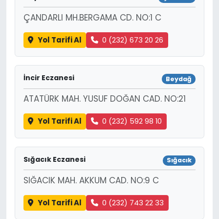
ÇANDARLI MH.BERGAMA CD. NO:1 C
Yol Tarifi Al
0 (232) 673 20 26
İncir Eczanesi
Beydağ
ATATÜRK MAH. YUSUF DOĞAN CAD. NO:21
Yol Tarifi Al
0 (232) 592 98 10
Sığacık Eczanesi
Sığacık
SIĞACIK MAH. AKKUM CAD. NO:9 C
Yol Tarifi Al
0 (232) 743 22 33