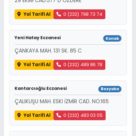
29 EKİM CAD.577 D ÖZDERE
Yol Tarifi Al
0 (232) 798 73 74
Yeni Hatay Eczanesi
Konak
ÇANKAYA MAH. 131 SK. 85 C
Yol Tarifi Al
0 (232) 489 86 78
Kantarcıoğlu Eczanesi
Bozyaka
ÇALIKUŞU MAH. ESKİ İZMİR CAD. NO:165
Yol Tarifi Al
0 (232) 483 03 05