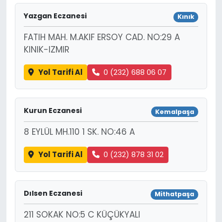
Yazgan Eczanesi
Kınık
FATIH MAH. M.AKIF ERSOY CAD. NO:29 A
KINIK-IZMIR
Yol Tarifi Al
0 (232) 688 06 07
Kurun Eczanesi
Kemalpaşa
8 EYLÜL MH.110 1 SK. NO:46 A
Yol Tarifi Al
0 (232) 878 31 02
Dılsen Eczanesi
Mithatpaşa
211 SOKAK NO:5 C KÜÇÜKYALI