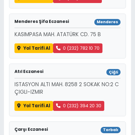
Menderes Şifa Eczanesi
Menderes
KASIMPASA MAH. ATATÜRK CD. 75 B
Yol Tarifi Al
0 (232) 782 10 70
Atıl Eczanesi
Çiğli
ISTASYON ALTI MAH. 8258 2 SOKAK NO:2 C
ÇIGLI-IZMIR
Yol Tarifi Al
0 (232) 394 20 30
Çarşı Eczanesi
Torbalı