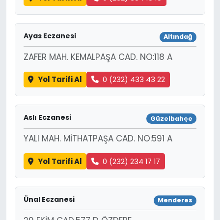
Ayas Eczanesi
Altındağ
ZAFER MAH. KEMALPAŞA CAD. NO:118 A
Yol Tarifi Al
0 (232) 433 43 22
Aslı Eczanesi
Güzelbahçe
YALI MAH. MİTHATPAŞA CAD. NO:591 A
Yol Tarifi Al
0 (232) 234 17 17
Ünal Eczanesi
Menderes