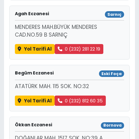
Agah Eczanesi
Sarnıç
MENDERES MAH.BÜYÜK MENDERES
CAD.NO.59 B SARNIÇ
Yol Tarifi Al
0 (232) 281 22 19
Begüm Eczanesi
Eski Foça
ATATÜRK MAH. 115 SOK. NO:32
Yol Tarifi Al
0 (232) 812 60 35
Ökkan Eczanesi
Bornova
DOĞANLAR MAH. 1517 SOK. NO:39 A