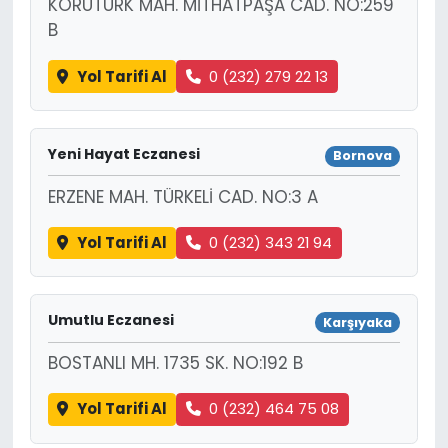
KORUTÜRK MAH. MİTHATPAŞA CAD. NO:259
B
Yol Tarifi Al
0 (232) 279 22 13
Yeni Hayat Eczanesi
Bornova
ERZENE MAH. TÜRKELİ CAD. NO:3 A
Yol Tarifi Al
0 (232) 343 21 94
Umutlu Eczanesi
Karşıyaka
BOSTANLI MH. 1735 SK. NO:192 B
Yol Tarifi Al
0 (232) 464 75 08