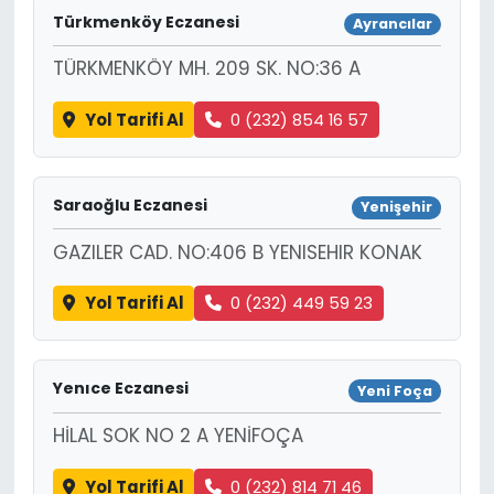
Türkmenköy Eczanesi
Ayrancılar
TÜRKMENKÖY MH. 209 SK. NO:36 A
Yol Tarifi Al
0 (232) 854 16 57
Saraoğlu Eczanesi
Yenişehir
GAZILER CAD. NO:406 B YENISEHIR KONAK
Yol Tarifi Al
0 (232) 449 59 23
Yenıce Eczanesi
Yeni Foça
HİLAL SOK NO 2 A YENİFOÇA
Yol Tarifi Al
0 (232) 814 71 46