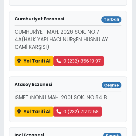
Cumhuriyet Eczanesi
Torbalı
CUMHURİYET MAH. 2026 SOK. NO:7
4A(HALK YAPI HACI NURŞEN HÜSNÜ AY
CAMİ KARŞISI)
Yol Tarifi Al
0 (232) 856 19 97
Atasoy Eczanesi
Çeşme
İSMET İNÖNÜ MAH. 2001 SOK. NO:84 B
Yol Tarifi Al
0 (232) 712 12 58
İnci Eczanesi
Konak