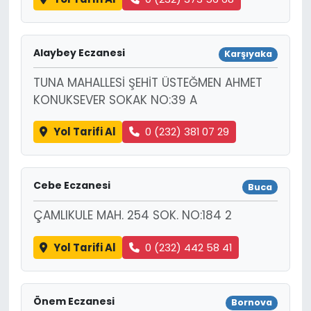
Alaybey Eczanesi
Karşıyaka
TUNA MAHALLESİ ŞEHİT ÜSTEĞMEN AHMET
KONUKSEVER SOKAK NO:39 A
Yol Tarifi Al
0 (232) 381 07 29
Cebe Eczanesi
Buca
ÇAMLIKULE MAH. 254 SOK. NO:184 2
Yol Tarifi Al
0 (232) 442 58 41
Önem Eczanesi
Bornova