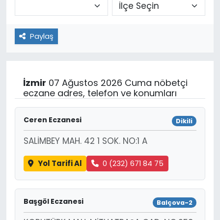
Paylaş
İzmir
07 Ağustos 2026 Cuma nöbetçi
eczane adres, telefon ve konumları
Ceren Eczanesi
Dikili
SALİMBEY MAH. 42 1 SOK. NO:1 A
Yol Tarifi Al
0 (232) 671 84 75
Başgöl Eczanesi
Balçova-2