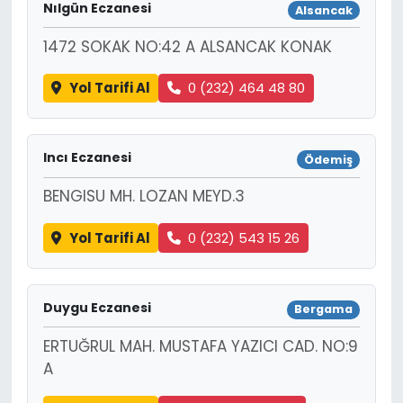
Nılgün Eczanesi
Alsancak
1472 SOKAK NO:42 A ALSANCAK KONAK
Yol Tarifi Al
0 (232) 464 48 80
Incı Eczanesi
Ödemiş
BENGISU MH. LOZAN MEYD.3
Yol Tarifi Al
0 (232) 543 15 26
Duygu Eczanesi
Bergama
ERTUĞRUL MAH. MUSTAFA YAZICI CAD. NO:9
A