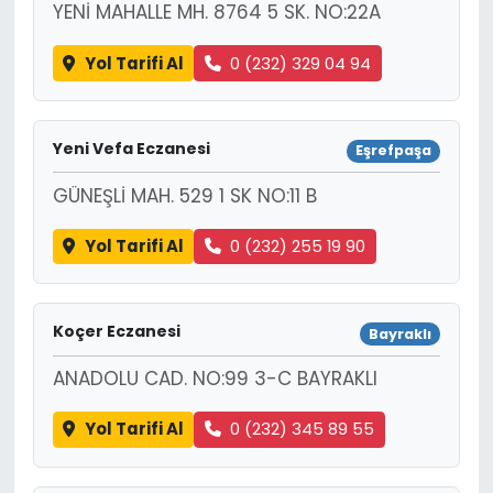
YENİ MAHALLE MH. 8764 5 SK. NO:22A
Yol Tarifi Al
0 (232) 329 04 94
Yeni Vefa Eczanesi
Eşrefpaşa
GÜNEŞLİ MAH. 529 1 SK NO:11 B
Yol Tarifi Al
0 (232) 255 19 90
Koçer Eczanesi
Bayraklı
ANADOLU CAD. NO:99 3-C BAYRAKLI
Yol Tarifi Al
0 (232) 345 89 55