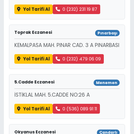
Yol Tarifi Al
0 (232) 231 19 87
Toprak Eczanesi
Pınarbaşı
KEMALPASA MAH. PINAR CAD. 3 A PINARBASI
Yol Tarifi Al
0 (232) 479 06 09
5.Cadde Eczanesi
Menemen
İSTİKLAL MAH. 5.CADDE NO:26 A
Yol Tarifi Al
0 (536) 089 91 11
Okyanus Eczanesi
Çandarlı