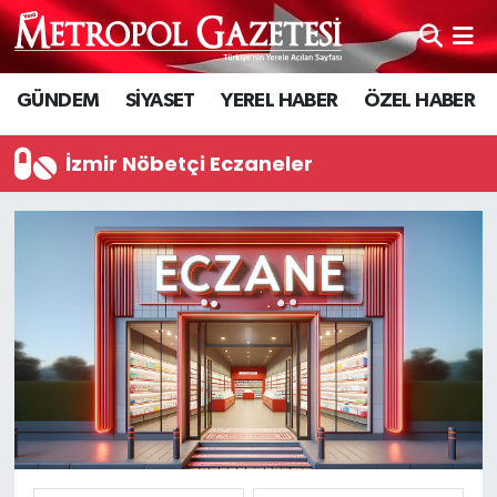
Hava Durumu
GÜNDEM
SİYASET
YEREL HABER
ÖZEL HABER
Trafik Durumu
İzmir Nöbetçi Eczaneler
Süper Lig Puan Durumu ve Fikstür
Tüm Manşetler
Son Dakika Haberleri
Haber Arşivi