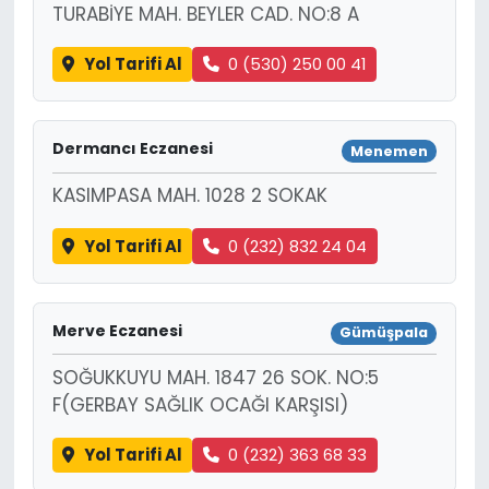
TURABİYE MAH. BEYLER CAD. NO:8 A
Yol Tarifi Al
0 (530) 250 00 41
Dermancı Eczanesi
Menemen
KASIMPASA MAH. 1028 2 SOKAK
Yol Tarifi Al
0 (232) 832 24 04
Merve Eczanesi
Gümüşpala
SOĞUKKUYU MAH. 1847 26 SOK. NO:5
F(GERBAY SAĞLIK OCAĞI KARŞISI)
Yol Tarifi Al
0 (232) 363 68 33