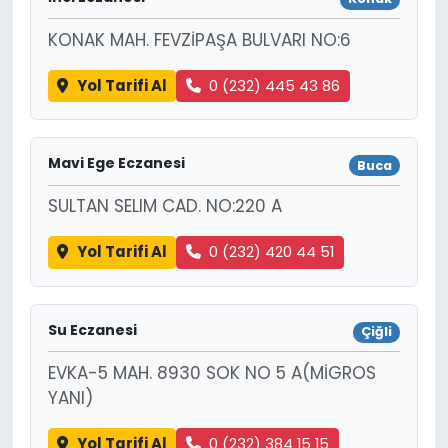
KONAK MAH. FEVZİPAŞA BULVARI NO:6
Yol Tarifi Al
0 (232) 445 43 86
Mavi Ege Eczanesi
Buca
SULTAN SELIM CAD. NO:220 A
Yol Tarifi Al
0 (232) 420 44 51
Su Eczanesi
Çiğli
EVKA-5 MAH. 8930 SOK NO 5 A(MİGROS
YANI)
Yol Tarifi Al
0 (232) 384 15 15