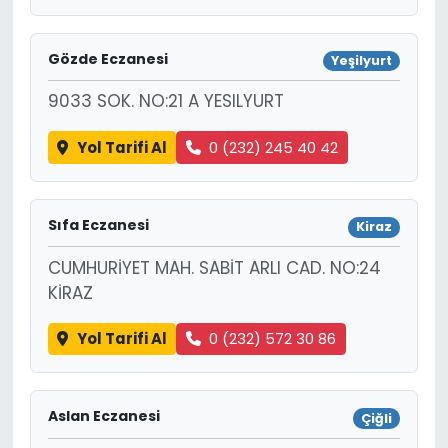
Gözde Eczanesi
Yeşilyurt
9033 SOK. NO:21 A YESILYURT
Yol Tarifi Al
0 (232) 245 40 42
Sıfa Eczanesi
Kiraz
CUMHURİYET MAH. SABİT ARLI CAD. NO:24
KİRAZ
Yol Tarifi Al
0 (232) 572 30 86
Aslan Eczanesi
Çiğli