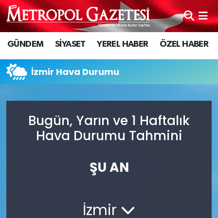
Hava Durumu
GÜNDEM
SİYASET
YEREL HABER
ÖZEL HABER
Trafik Durumu
İzmir Hava Durumu
Süper Lig Puan Durumu ve Fikstür
Tüm Manşetler
Bugün, Yarın ve 1 Haftalık
Hava Durumu Tahmini
Son Dakika Haberleri
Haber Arşivi
ŞU AN
İzmir