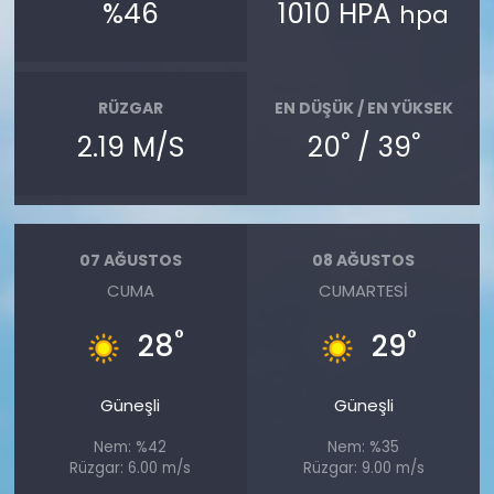
%46
1010 HPA
hpa
RÜZGAR
EN DÜŞÜK / EN YÜKSEK
°
°
2.19 M/S
20
/ 39
07 AĞUSTOS
08 AĞUSTOS
CUMA
CUMARTESI
°
°
28
29
Güneşli
Güneşli
Nem: %42
Nem: %35
Rüzgar: 6.00 m/s
Rüzgar: 9.00 m/s