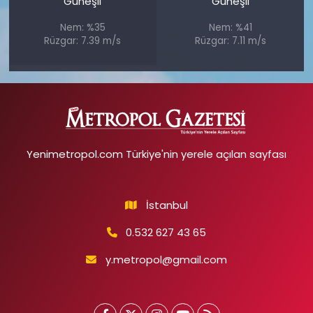
Güneşli
Güneşli
Nem: %35
Nem: %41
Rüzgar: 7.39 m/s
Rüzgar: 7.11 m/s
Yenimetropol.com Türkiye'nin yerele açılan sayfası
İstanbul
0.532 627 43 65
y.metropol@gmail.com