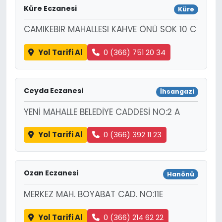
Küre Eczanesi
Küre
CAMIKEBIR MAHALLESI KAHVE ÖNÜ SOK 10 C
Yol Tarifi Al
0 (366) 751 20 34
Ceyda Eczanesi
İhsangazi
YENİ MAHALLE BELEDİYE CADDESİ NO:2 A
Yol Tarifi Al
0 (366) 392 11 23
Ozan Eczanesi
Hanönü
MERKEZ MAH. BOYABAT CAD. NO:11E
Yol Tarifi Al
0 (366) 214 62 22