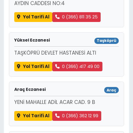
AYDIN CADDESI NO:4
Yol Tarifi Al
0 (366) 811 35 25
Yüksel Eczanesi
Taşköprü
TAŞKÖPRÜ DEVLET HASTANESİ ALTI
Yol Tarifi Al
0 (366) 417 49 00
Araç Eczanesi
Araç
YENİ MAHALLE ADİL ACAR CAD. 9 B
Yol Tarifi Al
0 (366) 362 12 99