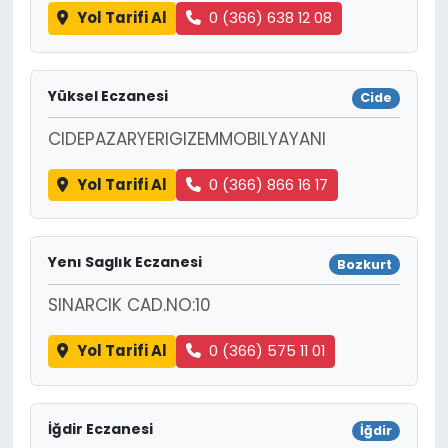
Yol Tarifi Al
0 (366) 638 12 08
Yüksel Eczanesi
Cide
CIDEPAZARYERIGIZEMMOBILYAYANI
Yol Tarifi Al
0 (366) 866 16 17
Yenı Saglık Eczanesi
Bozkurt
SINARCIK CAD.NO:10
Yol Tarifi Al
0 (366) 575 11 01
İğdir Eczanesi
İğdir