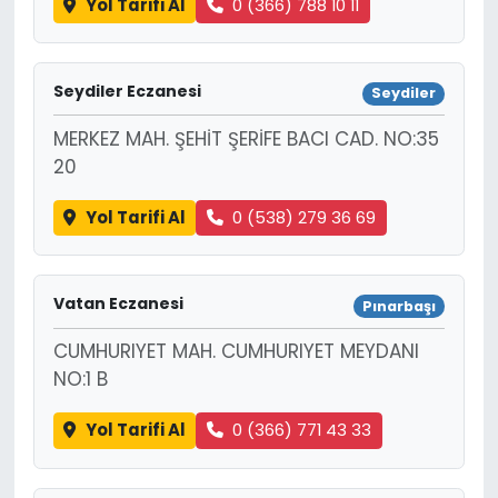
Yol Tarifi Al
0 (366) 788 10 11
Seydiler Eczanesi
Seydiler
MERKEZ MAH. ŞEHİT ŞERİFE BACI CAD. NO:35
20
Yol Tarifi Al
0 (538) 279 36 69
Vatan Eczanesi
Pınarbaşı
CUMHURIYET MAH. CUMHURIYET MEYDANI
NO:1 B
Yol Tarifi Al
0 (366) 771 43 33