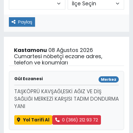
Paylaş
Kastamonu
08 Ağustos 2026
Cumartesi nöbetçi eczane adres,
telefon ve konumları
Gül Eczanesi
Merkez
TAŞKÖPRÜ KAVŞAĞI,ESKİ AĞIZ VE DİŞ
SAĞLIĞI MERKEZİ KARŞISI TADIM DONDURMA
YANI
Yol Tarifi Al
0 (366) 212 93 72