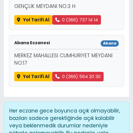
GENÇLİK MEYDANI NO:3 H
Yol Tarifi Al
0 (366) 737 14 14
Abana Eczanesi
Abana
MERKEZ MAHALLESI CUMHURIYET MEYDANI
NO:17
Yol Tarifi Al
0 (366) 564 20 30
Her eczane gece boyunca açık olmayabilir,
bazıları sadece gerektiğinde açık kalabilir
veya beklenmedik durumlar nedeniyle