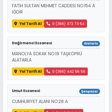
FATİH SULTAN MEHMET CADDESİ NO:154 A
İĞDİR
Yol Tarifi Al
0 (366) 372 73 64
Değirmenci Eczanesi
Alatarla
MANOLYA SOKAK NO:19 TAŞKÖPRÜ
ALATARLA
Yol Tarifi Al
0 (366) 442 56 56
Umut Eczanesi
Şenpazar
CUMHURIYET ALANI NO:28 A