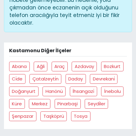
nöbete gelemeyebilir. Bu nedenle, yola
çıkmadan önce eczanenin açık olduğunu
telefon aracılığıyla teyit etmeniz iyi bir fikir
olacaktır.
Kastamonu Diğer İlçeler
Abana
Ağli
Araç
Azdavay
Bozkurt
Ci̇de
Çatalzeyti̇n
Daday
Devrekani̇
Doğanyurt
Hanönü
İhsangazi̇
İnebolu
Küre
Merkez
Pinarbaşi
Seydi̇ler
Şenpazar
Taşköprü
Tosya