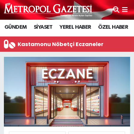
Hava Durumu
GÜNDEM
SİYASET
YEREL HABER
ÖZEL HABER
Trafik Durumu
Kastamonu Nöbetçi Eczaneler
Süper Lig Puan Durumu ve Fikstür
Tüm Manşetler
Son Dakika Haberleri
Haber Arşivi