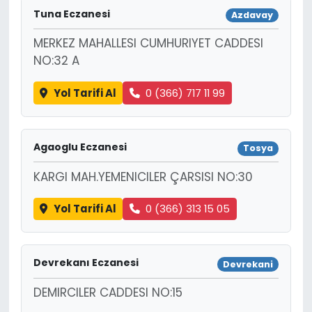
Tuna Eczanesi
Azdavay
MERKEZ MAHALLESI CUMHURIYET CADDESI
NO:32 A
Yol Tarifi Al
0 (366) 717 11 99
Agaoglu Eczanesi
Tosya
KARGI MAH.YEMENICILER ÇARSISI NO:30
Yol Tarifi Al
0 (366) 313 15 05
Devrekanı Eczanesi
Devrekani
DEMIRCILER CADDESI NO:15