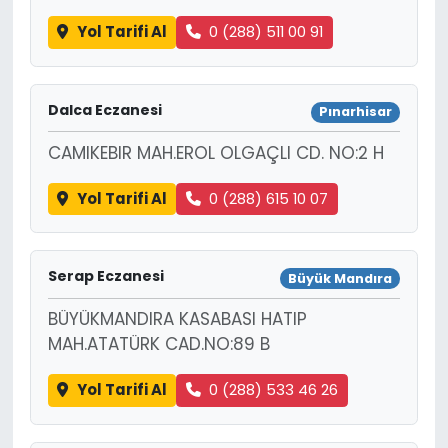
Yol Tarifi Al
0 (288) 511 00 91
Dalca Eczanesi
Pınarhisar
CAMIKEBIR MAH.EROL OLGAÇLI CD. NO:2 H
Yol Tarifi Al
0 (288) 615 10 07
Serap Eczanesi
Büyük Mandıra
BÜYÜKMANDIRA KASABASI HATIP
MAH.ATATÜRK CAD.NO:89 B
Yol Tarifi Al
0 (288) 533 46 26