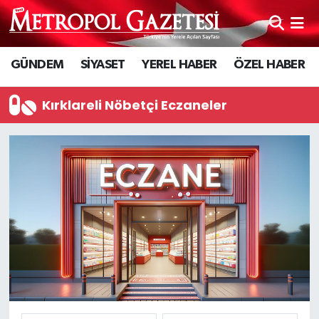
Hava Durumu
GÜNDEM
SİYASET
YEREL HABER
ÖZEL HABER
Trafik Durumu
Kırklareli Nöbetçi Eczaneler
Süper Lig Puan Durumu ve Fikstür
Tüm Manşetler
Son Dakika Haberleri
Haber Arşivi