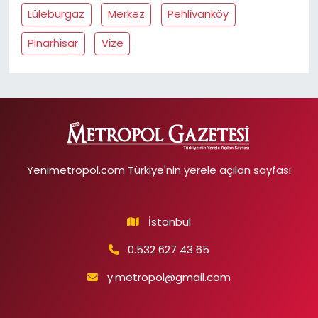
Lüleburgaz
Merkez
Pehli̇vanköy
Pinarhi̇sar
Vi̇ze
Yenimetropol.com Türkiye'nin yerele açılan sayfası
İstanbul
0.532 627 43 65
y.metropol@gmail.com