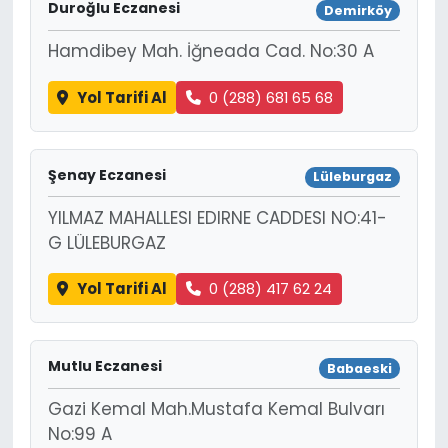
Duroğlu Eczanesi
Demirköy
Hamdibey Mah. İğneada Cad. No:30 A
Yol Tarifi Al
0 (288) 681 65 68
Şenay Eczanesi
Lüleburgaz
YILMAZ MAHALLESI EDIRNE CADDESI NO:41-
G LÜLEBURGAZ
Yol Tarifi Al
0 (288) 417 62 24
Mutlu Eczanesi
Babaeski
Gazi Kemal Mah.Mustafa Kemal Bulvarı
No:99 A