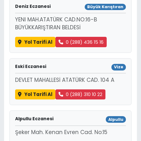
Deniz Eczanesi
Büyük Karıştıran
YENI MAH.ATATÜRK CAD.NO:16-B
BÜYÜKKARIŞTIRAN BELDESİ
Yol Tarifi Al
0 (288) 436 15 16
Eski Eczanesi
Vize
DEVLET MAHALLESİ ATATÜRK CAD. 104 A
Yol Tarifi Al
0 (288) 310 10 22
Alpullu Eczanesi
Alpullu
Şeker Mah. Kenan Evren Cad. No:15