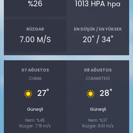
%26
1013 HPA
hpa
RÜZGAR
EN DÜŞÜK / EN YÜKSEK
°
°
7.00 M/S
20
/ 34
07 AĞUSTOS
08 AĞUSTOS
CUMA
CUMARTESI
°
°
27
28
Güneşli
Güneşli
Nem: %45
Nem: %37
Rüzgar: 7.19 m/s
Rüzgar: 8.61 m/s