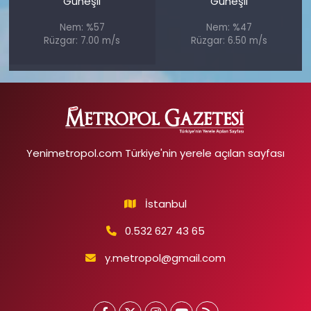
Güneşli
Güneşli
Nem: %57
Nem: %47
Rüzgar: 7.00 m/s
Rüzgar: 6.50 m/s
Yenimetropol.com Türkiye'nin yerele açılan sayfası
İstanbul
0.532 627 43 65
y.metropol@gmail.com