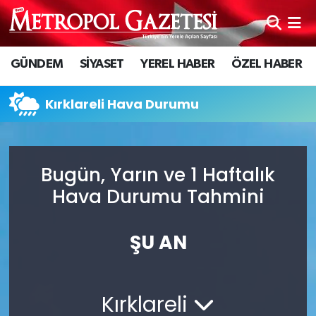
Hava Durumu
GÜNDEM
SİYASET
YEREL HABER
ÖZEL HABER
Trafik Durumu
Kırklareli Hava Durumu
Süper Lig Puan Durumu ve Fikstür
Tüm Manşetler
Bugün, Yarın ve 1 Haftalık
Hava Durumu Tahmini
Son Dakika Haberleri
Haber Arşivi
ŞU AN
Kırklareli