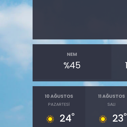
NEM
%45
10 AĞUSTOS
11 AĞUSTOS
PAZARTESI
SALI
°
°
24
23