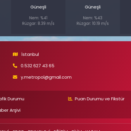
Güneşli
Güneşli
Nem: %41
Nem: %43
s
Rüzgar: 8.39 m/s
Rüzgar: 10.19 m/s
İstanbul
0.532 627 43 65
y.metropol@gmail.com
afik Durumu
Puan Durumu ve Fikstür
ber Arşivi