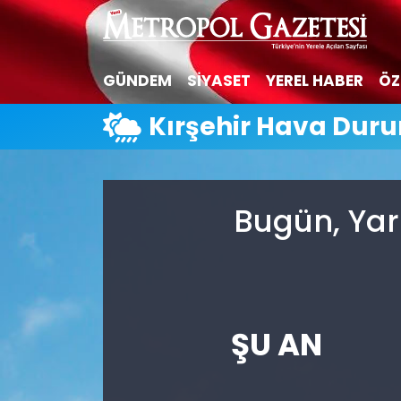
Hava Durumu
GÜNDEM
SİYASET
YEREL HABER
ÖZ
Trafik Durumu
Kırşehir Hava Dur
Süper Lig Puan Durumu ve Fikstür
Tüm Manşetler
Bugün, Yar
Son Dakika Haberleri
Haber Arşivi
ŞU AN