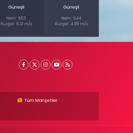
Güneşli
Güneşli
Nem: %53
Nem: %44
Rüzgar: 9.31 m/s
Rüzgar: 4.89 m/s
Tüm Manşetler