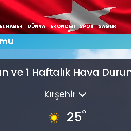
EL HABER
DÜNYA
EKONOMİ
SPOR
SAĞLIK
umu
ın ve 1 Haftalık Hava Dur
Kırşehir
°
25