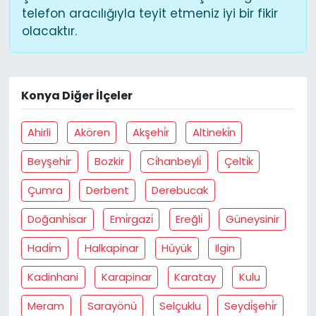
telefon aracılığıyla teyit etmeniz iyi bir fikir
olacaktır.
Konya Diğer İlçeler
Ahirli
Akören
Akşehi̇r
Altineki̇n
Beyşehi̇r
Bozkir
Ci̇hanbeyli̇
Çelti̇k
Çumra
Derbent
Derebucak
Doğanhi̇sar
Emi̇rgazi̇
Ereğli̇
Güneysinir
Hadi̇m
Halkapinar
Hüyük
Ilgin
Kadinhani
Karapinar
Karatay
Kulu
Meram
Sarayönü
Selçuklu
Seydi̇şehi̇r