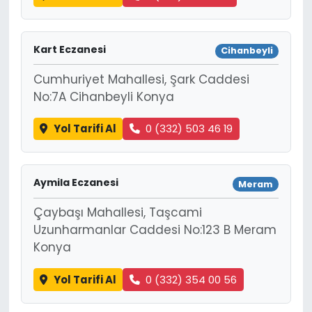
Kart Eczanesi
Cihanbeyli
Cumhuriyet Mahallesi, Şark Caddesi
No:7A Cihanbeyli Konya
Yol Tarifi Al
0 (332) 503 46 19
Aymila Eczanesi
Meram
Çaybaşı Mahallesi, Taşcami
Uzunharmanlar Caddesi No:123 B Meram
Konya
Yol Tarifi Al
0 (332) 354 00 56