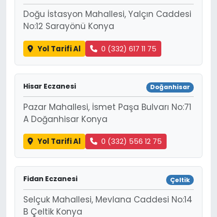
Doğu İstasyon Mahallesi, Yalçın Caddesi
No:12 Sarayönü Konya
Yol Tarifi Al
0 (332) 617 11 75
Hisar Eczanesi
Doğanhisar
Pazar Mahallesi, İsmet Paşa Bulvarı No:71
A Doğanhisar Konya
Yol Tarifi Al
0 (332) 556 12 75
Fidan Eczanesi
Çeltik
Selçuk Mahallesi, Mevlana Caddesi No:14
B Çeltik Konya