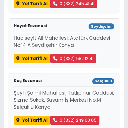
Yol Tarifi Al
0 (332) 245 41 41
Hayat Eczanesi
Seydişehir
Hacıseyit Ali Mahallesi, Atatürk Caddesi
No:14 A Seydişehir Konya
Yol Tarifi Al
0 (332) 582 12 41
Kaş Eczanesi
Selçuklu
Şeyh Şamil Mahallesi, Tatlıpınar Caddesi,
Sızma Sokak, Susam İş Merkezi No:14
Selçuklu Konya
Yol Tarifi Al
0 (332) 249 00 05