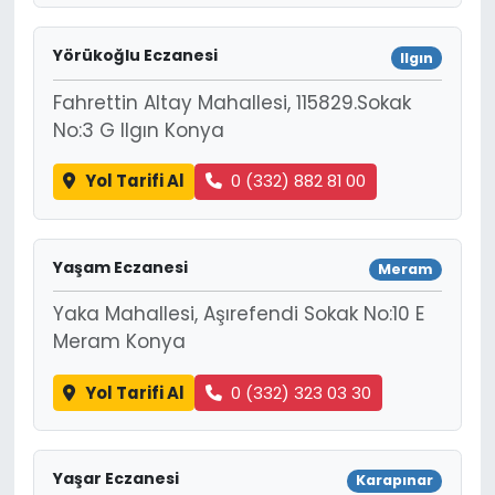
Yörükoğlu Eczanesi
Ilgın
Fahrettin Altay Mahallesi, 115829.Sokak
No:3 G Ilgın Konya
Yol Tarifi Al
0 (332) 882 81 00
Yaşam Eczanesi
Meram
Yaka Mahallesi, Aşırefendi Sokak No:10 E
Meram Konya
Yol Tarifi Al
0 (332) 323 03 30
Yaşar Eczanesi
Karapınar