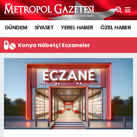
Hava Durumu
GÜNDEM
SİYASET
YEREL HABER
ÖZEL HABER
Trafik Durumu
Konya Nöbetçi Eczaneler
Süper Lig Puan Durumu ve Fikstür
Tüm Manşetler
Son Dakika Haberleri
Haber Arşivi