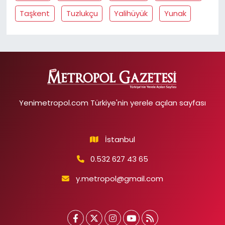
Taşkent
Tuzlukçu
Yalihüyük
Yunak
Yenimetropol.com Türkiye'nin yerele açılan sayfası
İstanbul
0.532 627 43 65
y.metropol@gmail.com