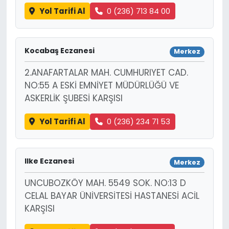
Yol Tarifi Al
0 (236) 713 84 00
Kocabaş Eczanesi
Merkez
2.ANAFARTALAR MAH. CUMHURIYET CAD.
NO:55 A ESKİ EMNİYET MÜDÜRLÜĞÜ VE
ASKERLİK ŞUBESİ KARŞISI
Yol Tarifi Al
0 (236) 234 71 53
Ilke Eczanesi
Merkez
UNCUBOZKÖY MAH. 5549 SOK. NO:13 D
CELAL BAYAR ÜNİVERSİTESİ HASTANESİ ACİL
KARŞISI