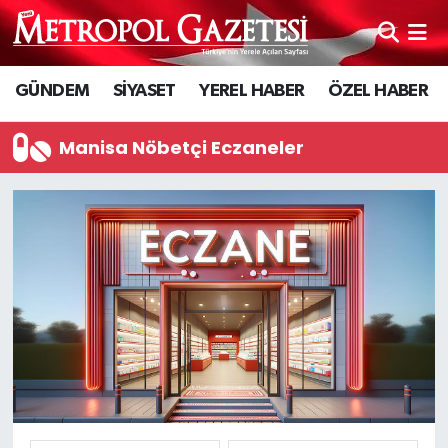
Hava Durumu
GÜNDEM
SİYASET
YEREL HABER
ÖZEL HABER
Trafik Durumu
Manisa Nöbetçi Eczaneler
Süper Lig Puan Durumu ve Fikstür
Tüm Manşetler
Son Dakika Haberleri
Haber Arşivi