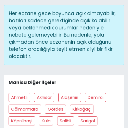
Her eczane gece boyunca açık olmayabilir,
bazıları sadece gerektiğinde açık kalabilir
veya beklenmedik durumlar nedeniyle
nöbete gelemeyebilir. Bu nedenle, yola
çıkmadan önce eczanenin açık olduğunu
telefon aracılığıyla teyit etmeniz iyi bir fikir
olacaktır.
Manisa Diğer İlçeler
Ahmetli
Akhisar
Alaşehiir
Demirci
Gölmarmara
Gördes
Kirkağaç
Köprübaşi
Kula
Salihli
Sarigöl