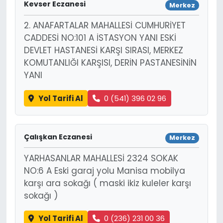
Kevser Eczanesi
Merkez
2. ANAFARTALAR MAHALLESİ CUMHURİYET
CADDESİ NO:101 A İSTASYON YANI ESKİ
DEVLET HASTANESİ KARŞI SIRASI, MERKEZ
KOMUTANLIĞI KARŞISI, DERİN PASTANESİNİN
YANI
Yol Tarifi Al
0 (541) 396 02 96
Çalışkan Eczanesi
Merkez
YARHASANLAR MAHALLESİ 2324 SOKAK
NO:6 A Eski garaj yolu Manisa mobilya
karşı ara sokağı ( maski ikiz kuleler karşı
sokağı )
Yol Tarifi Al
0 (236) 231 00 36