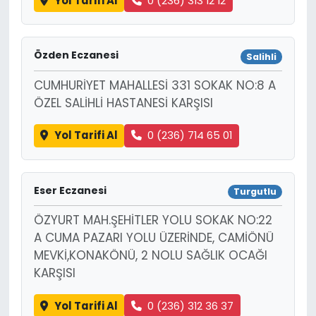
Yol Tarifi Al
0 (236) 313 12 12
Özden Eczanesi
Salihli
CUMHURİYET MAHALLESİ 331 SOKAK NO:8 A
ÖZEL SALİHLİ HASTANESİ KARŞISI
Yol Tarifi Al
0 (236) 714 65 01
Eser Eczanesi
Turgutlu
ÖZYURT MAH.ŞEHİTLER YOLU SOKAK NO:22
A CUMA PAZARI YOLU ÜZERİNDE, CAMİÖNÜ
MEVKİ,KONAKÖNÜ, 2 NOLU SAĞLIK OCAĞI
KARŞISI
Yol Tarifi Al
0 (236) 312 36 37