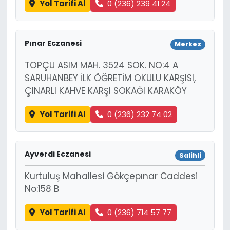
Yol Tarifi Al
0 (236) 239 41 24
Pınar Eczanesi
Merkez
TOPÇU ASIM MAH. 3524 SOK. NO:4 A
SARUHANBEY İLK ÖĞRETİM OKULU KARŞISI,
ÇINARLI KAHVE KARŞI SOKAĞI KARAKÖY
Yol Tarifi Al
0 (236) 232 74 02
Ayverdi Eczanesi
Salihli
Kurtuluş Mahallesi Gökçepınar Caddesi
No:158 B
Yol Tarifi Al
0 (236) 714 57 77