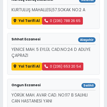
KURTULUŞ MAHALLESİ,57.SOKAK NO:2 A
Yol Tarifi Al
0 (236) 788 26 65
Sıhhat Eczanesi
Alaşehir
YENİCE MAH. 5 EYLÜL CAD.NO:24 D ADLİYE
ÇAPRAZI
Yol Tarifi Al
0 (236) 653 20 54
Ongun Eczanesi
Salihli
YÖRÜK MAH. AVAR CAD. NO:117 B SALIHLI
CAN HASTANESİ YANI