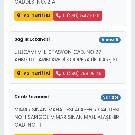
CADDESİ NO: 2 A
Yol Tarifi Al
0 (236) 547 10 01
Sağlık Eczanesi
Ahmetli
ULUCAMI MH. ISTASYON CAD. NO:27
AHMETLI TARIM KREDİ KOOPERATİFİ KARŞISI
Yol Tarifi Al
0 (236) 768 26 46
Deniz Eczanesi
Sarıgöl
MIMAR SINAN MAHALLESI ALASEHIR CADDESI
NO:11 SARIGÖL MİMAR SİNAN MAH. ALAŞEHİR
CAD. NO: 11