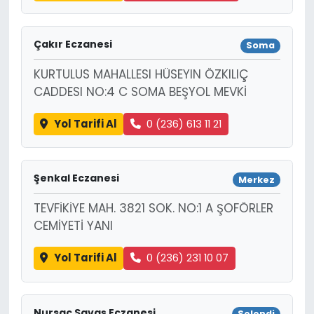
Çakır Eczanesi
Soma
KURTULUS MAHALLESI HÜSEYIN ÖZKILIÇ
CADDESI NO:4 C SOMA BEŞYOL MEVKİ
Yol Tarifi Al
0 (236) 613 11 21
Şenkal Eczanesi
Merkez
TEVFİKİYE MAH. 3821 SOK. NO:1 A ŞOFÖRLER
CEMİYETİ YANI
Yol Tarifi Al
0 (236) 231 10 07
Nursaç Savaş Eczanesi
Selendi