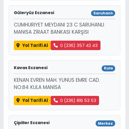
Güleryüz Eczanesi
Saruhanlı
CUMHURIYET MEYDANI 23 C SARUHANLI
MANISA ZİRAAT BANKASI KARŞISI
Yol Tarifi Al
0 (236) 357 42 43
Kavas Eczanesi
Kula
KENAN EVREN MAH. YUNUS EMRE CAD.
NO:84 KULA MANİSA
Yol Tarifi Al
0 (236) 816 53 53
Çipiller Eczanesi
Merkez