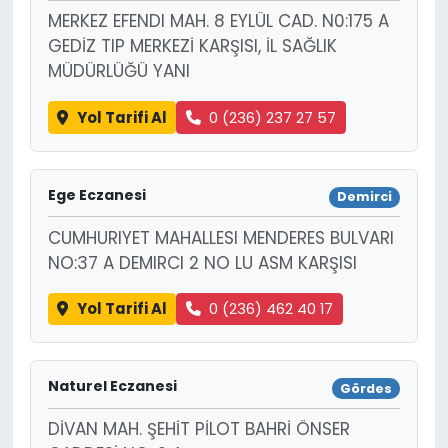
MERKEZ EFENDI MAH. 8 EYLÜL CAD. N0:175 A
GEDİZ TIP MERKEZİ KARŞISI, İL SAĞLIK
MÜDÜRLÜĞÜ YANI
Yol Tarifi Al
0 (236) 237 27 57
Ege Eczanesi
Demirci
CUMHURIYET MAHALLESI MENDERES BULVARI
NO:37 A DEMIRCI 2 NO LU ASM KARŞISI
Yol Tarifi Al
0 (236) 462 40 17
Naturel Eczanesi
Gördes
DİVAN MAH. ŞEHİT PİLOT BAHRİ ÖNSER