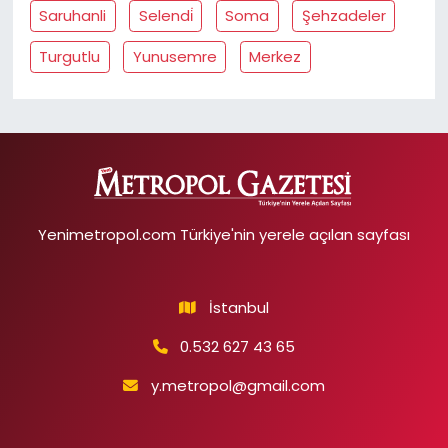
Saruhanli
Selendi̇
Soma
Şehzadeler
Turgutlu
Yunusemre
Merkez
Yenimetropol.com Türkiye'nin yerele açılan sayfası
İstanbul
0.532 627 43 65
y.metropol@gmail.com