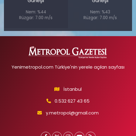
Güneşli
Güneşli
Nem: %44
Nem: %43
Rüzgar: 7.00 m/s
Rüzgar: 7.00 m/s
Yenimetropol.com Türkiye'nin yerele açılan sayfası
İstanbul
0.532 627 43 65
y.metropol@gmail.com