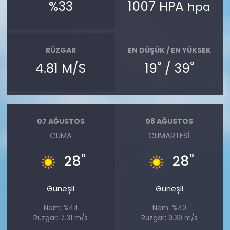
%33
1007 HPA
hpa
RÜZGAR
EN DÜŞÜK / EN YÜKSEK
°
°
4.81 M/S
19
/ 39
07 AĞUSTOS
08 AĞUSTOS
CUMA
CUMARTESI
°
°
28
28
Güneşli
Güneşli
Nem: %44
Nem: %40
Rüzgar: 7.31 m/s
Rüzgar: 9.39 m/s