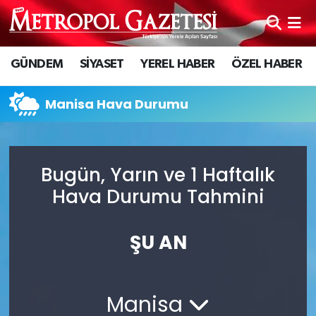
Hava Durumu
GÜNDEM
SİYASET
YEREL HABER
ÖZEL HABER
Trafik Durumu
Manisa Hava Durumu
Süper Lig Puan Durumu ve Fikstür
Tüm Manşetler
Bugün, Yarın ve 1 Haftalık
Hava Durumu Tahmini
Son Dakika Haberleri
Haber Arşivi
ŞU AN
Manisa