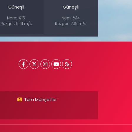
Güneşli
Güneşli
Nem: %16
Nem: %14
Rüzgar: 5.61 m/s
Rüzgar: 7.19 m/s
Tüm Manşetler