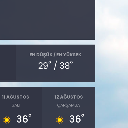
EN DÜŞÜK / EN YÜKSEK
°
°
29
/ 38
11 AĞUSTOS
12 AĞUSTOS
SALI
ÇARŞAMBA
°
°
36
36