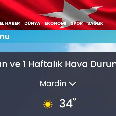
EL HABER
DÜNYA
EKONOMİ
SPOR
SAĞLIK
umu
ın ve 1 Haftalık Hava Dur
Mardin
°
34