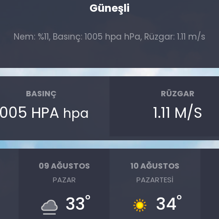
Güneşli
Nem: %11, Basınç: 1005 hpa hPa, Rüzgar: 1.11 m/s
BASINÇ
RÜZGAR
1005 HPA
1.11 M/S
hpa
09 AĞUSTOS
10 AĞUSTOS
PAZAR
PAZARTESI
°
°
33
34