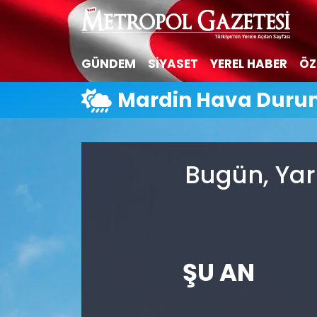
Hava Durumu
GÜNDEM
SİYASET
YEREL HABER
ÖZ
Trafik Durumu
Mardin Hava Dur
Süper Lig Puan Durumu ve Fikstür
Tüm Manşetler
Bugün, Yar
Son Dakika Haberleri
Haber Arşivi
ŞU AN