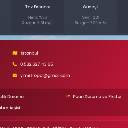
Toz Fırtınası
Güneşli
Nem: %26
Nem: %21
Rüzgar: 5.81 m/s
Rüzgar: 7.39 m/s
İstanbul
0.532 627 43 65
y.metropol@gmail.com
afik Durumu
Puan Durumu ve Fikstür
ber Arşivi