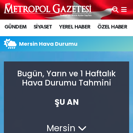
Hava Durumu
GÜNDEM
SİYASET
YEREL HABER
ÖZEL HABER
Trafik Durumu
Mersin Hava Durumu
Süper Lig Puan Durumu ve Fikstür
Tüm Manşetler
Bugün, Yarın ve 1 Haftalık
Hava Durumu Tahmini
Son Dakika Haberleri
Haber Arşivi
ŞU AN
Mersin