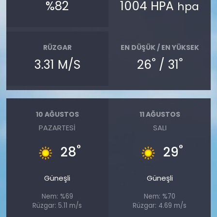
%82
1004 HPA
hpa
RÜZGAR
EN DÜŞÜK / EN YÜKSEK
°
°
3.31 M/S
26
/ 31
10 AĞUSTOS
11 AĞUSTOS
PAZARTESI
SALI
°
°
28
29
Güneşli
Güneşli
Nem: %69
Nem: %70
Rüzgar: 5.11 m/s
Rüzgar: 4.69 m/s