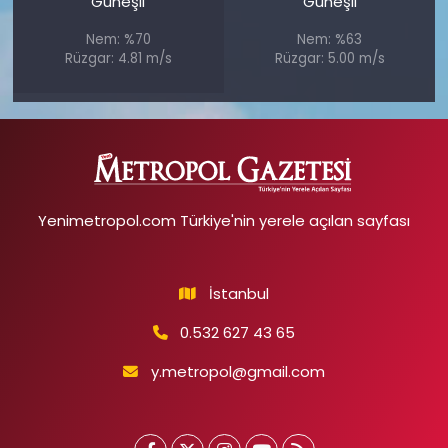
Güneşli
Güneşli
Nem: %70
Nem: %63
Rüzgar: 4.81 m/s
Rüzgar: 5.00 m/s
Yenimetropol.com Türkiye'nin yerele açılan sayfası
İstanbul
0.532 627 43 65
y.metropol@gmail.com