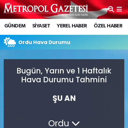
Hava Durumu
GÜNDEM
SİYASET
YEREL HABER
ÖZEL HABER
Trafik Durumu
Ordu Hava Durumu
Süper Lig Puan Durumu ve Fikstür
Tüm Manşetler
Bugün, Yarın ve 1 Haftalık
Hava Durumu Tahmini
Son Dakika Haberleri
Haber Arşivi
ŞU AN
Ordu