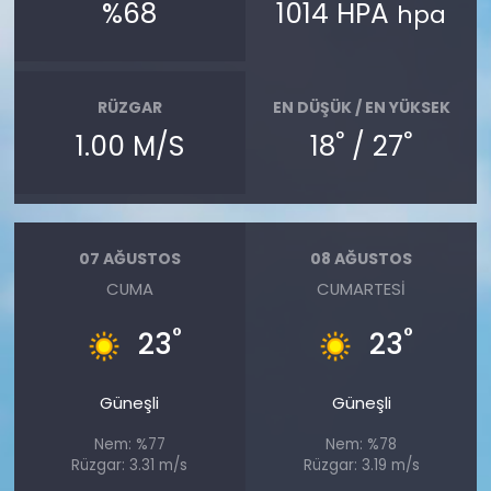
%68
1014 HPA
hpa
RÜZGAR
EN DÜŞÜK / EN YÜKSEK
°
°
1.00 M/S
18
/ 27
07 AĞUSTOS
08 AĞUSTOS
CUMA
CUMARTESI
°
°
23
23
Güneşli
Güneşli
Nem: %77
Nem: %78
Rüzgar: 3.31 m/s
Rüzgar: 3.19 m/s