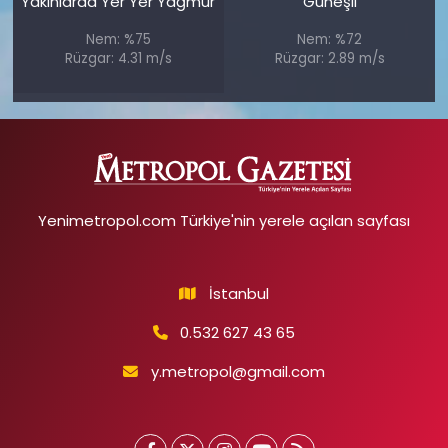
Yakınlarda Yer Yer Yağmur
Güneşli
Nem: %75
Nem: %72
Rüzgar: 4.31 m/s
Rüzgar: 2.89 m/s
Yenimetropol.com Türkiye'nin yerele açılan sayfası
İstanbul
0.532 627 43 65
y.metropol@gmail.com