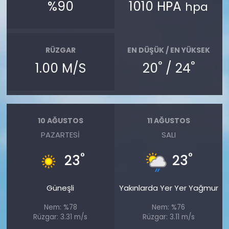
%90
1010 HPA
hpa
RÜZGAR
EN DÜŞÜK / EN YÜKSEK
°
°
1.00 M/S
20
/ 24
10 AĞUSTOS
11 AĞUSTOS
PAZARTESI
SALI
°
°
23
23
Güneşli
Yakınlarda Yer Yer Yağmur
Nem: %78
Nem: %76
Rüzgar: 3.31 m/s
Rüzgar: 3.11 m/s