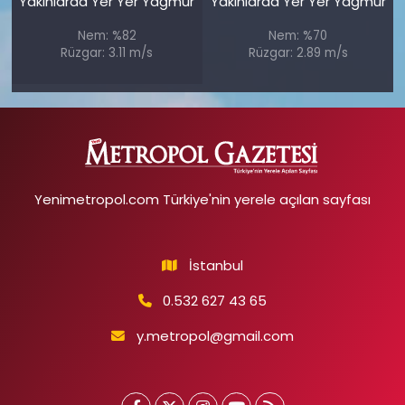
Yakınlarda Yer Yer Yağmur
Yakınlarda Yer Yer Yağmur
Nem: %82
Nem: %70
Rüzgar: 3.11 m/s
Rüzgar: 2.89 m/s
Yenimetropol.com Türkiye'nin yerele açılan sayfası
İstanbul
0.532 627 43 65
y.metropol@gmail.com