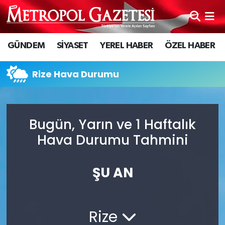
Hava Durumu
GÜNDEM
SİYASET
YEREL HABER
ÖZEL HABER
Trafik Durumu
Rize Hava Durumu
Süper Lig Puan Durumu ve Fikstür
Tüm Manşetler
Bugün, Yarın ve 1 Haftalık
Hava Durumu Tahmini
Son Dakika Haberleri
Haber Arşivi
ŞU AN
Rize