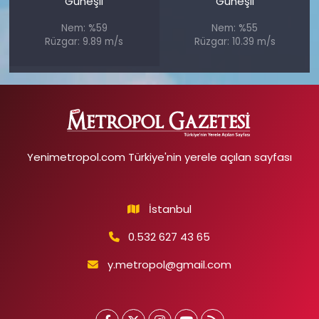
Güneşli
Güneşli
Nem: %59
Nem: %55
Rüzgar: 9.89 m/s
Rüzgar: 10.39 m/s
Yenimetropol.com Türkiye'nin yerele açılan sayfası
İstanbul
0.532 627 43 65
y.metropol@gmail.com