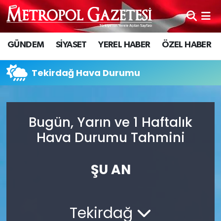
Hava Durumu
GÜNDEM
SİYASET
YEREL HABER
ÖZEL HABER
Trafik Durumu
Tekirdağ Hava Durumu
Süper Lig Puan Durumu ve Fikstür
Tüm Manşetler
Bugün, Yarın ve 1 Haftalık
Hava Durumu Tahmini
Son Dakika Haberleri
Haber Arşivi
ŞU AN
Tekirdağ