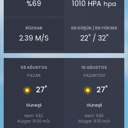
%69
1010 HPA
hpa
RÜZGAR
EN DÜŞÜK / EN YÜKSEK
°
°
2.39 M/S
22
/ 32
09 AĞUSTOS
10 AĞUSTOS
PAZAR
PAZARTESI
°
°
27
27
Güneşli
Güneşli
Nem: %62
Nem: %59
Rüzgar: 10.00 m/s
Rüzgar: 9.50 m/s