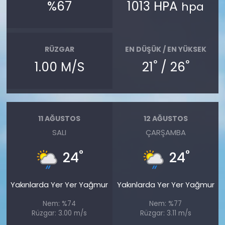
%67
1013 HPA
hpa
RÜZGAR
EN DÜŞÜK / EN YÜKSEK
°
°
1.00 M/S
21
/ 26
11 AĞUSTOS
12 AĞUSTOS
SALI
ÇARŞAMBA
°
°
24
24
Yakınlarda Yer Yer Yağmur
Yakınlarda Yer Yer Yağmur
Nem: %74
Nem: %77
Rüzgar: 3.00 m/s
Rüzgar: 3.11 m/s