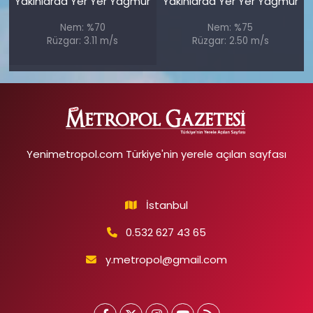
Yakınlarda Yer Yer Yağmur
Yakınlarda Yer Yer Yağmur
Nem: %70
Nem: %75
Rüzgar: 3.11 m/s
Rüzgar: 2.50 m/s
Yenimetropol.com Türkiye'nin yerele açılan sayfası
İstanbul
0.532 627 43 65
y.metropol@gmail.com