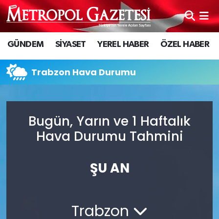
Hava Durumu
GÜNDEM
SİYASET
YEREL HABER
ÖZEL HABER
Trafik Durumu
Trabzon Hava Durumu
Süper Lig Puan Durumu ve Fikstür
Tüm Manşetler
Bugün, Yarın ve 1 Haftalık
Hava Durumu Tahmini
Son Dakika Haberleri
Haber Arşivi
ŞU AN
Trabzon