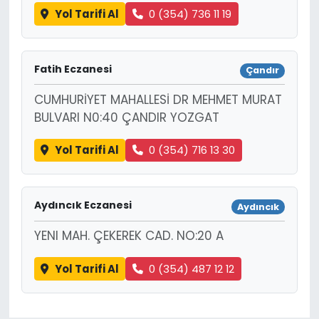
Yol Tarifi Al
0 (354) 736 11 19
Fatih Eczanesi
Çandır
CUMHURİYET MAHALLESİ DR MEHMET MURAT
BULVARI N0:40 ÇANDIR YOZGAT
Yol Tarifi Al
0 (354) 716 13 30
Aydıncık Eczanesi
Aydıncık
YENI MAH. ÇEKEREK CAD. NO:20 A
Yol Tarifi Al
0 (354) 487 12 12