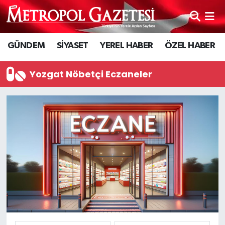
Hava Durumu
GÜNDEM
SİYASET
YEREL HABER
ÖZEL HABER
Trafik Durumu
Yozgat Nöbetçi Eczaneler
Süper Lig Puan Durumu ve Fikstür
Tüm Manşetler
Son Dakika Haberleri
Haber Arşivi