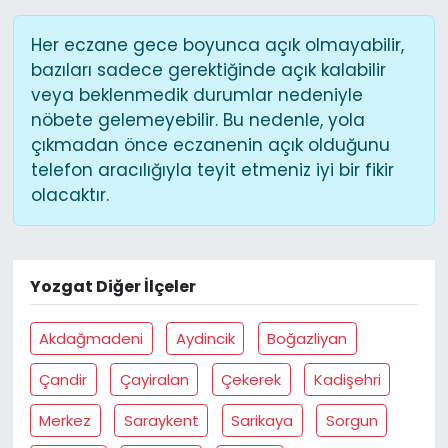
Her eczane gece boyunca açık olmayabilir,
bazıları sadece gerektiğinde açık kalabilir
veya beklenmedik durumlar nedeniyle
nöbete gelemeyebilir. Bu nedenle, yola
çıkmadan önce eczanenin açık olduğunu
telefon aracılığıyla teyit etmeniz iyi bir fikir
olacaktır.
Yozgat Diğer İlçeler
Akdağmadeni
Aydincik
Boğazliyan
Çandir
Çayiralan
Çekerek
Kadişehri
Merkez
Saraykent
Sarikaya
Sorgun