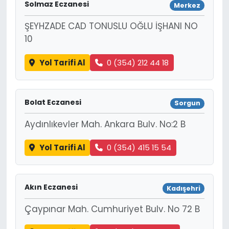
Solmaz Eczanesi
Merkez
ŞEYHZADE CAD TONUSLU OĞLU İŞHANI NO
10
Yol Tarifi Al
0 (354) 212 44 18
Bolat Eczanesi
Sorgun
Aydınlıkevler Mah. Ankara Bulv. No:2 B
Yol Tarifi Al
0 (354) 415 15 54
Akın Eczanesi
Kadışehri
Çaypınar Mah. Cumhuriyet Bulv. No 72 B