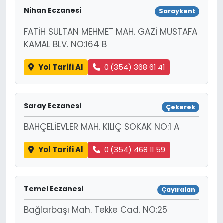
Nihan Eczanesi
Saraykent
FATİH SULTAN MEHMET MAH. GAZİ MUSTAFA
KAMAL BLV. NO:164 B
Yol Tarifi Al
0 (354) 368 61 41
Saray Eczanesi
Çekerek
BAHÇELİEVLER MAH. KILIÇ SOKAK NO:1 A
Yol Tarifi Al
0 (354) 468 11 59
Temel Eczanesi
Çayıralan
Bağlarbaşı Mah. Tekke Cad. NO:25