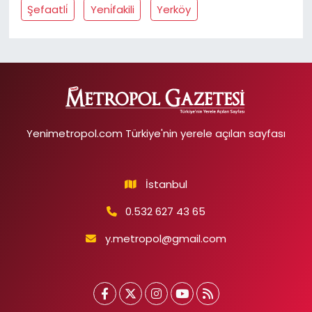
Şefaatli̇
Yeni̇fakili
Yerköy
Yenimetropol.com Türkiye'nin yerele açılan sayfası
İstanbul
0.532 627 43 65
y.metropol@gmail.com