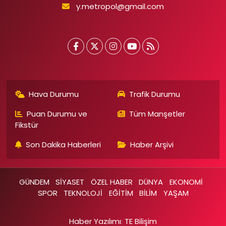
y.metropol@gmail.com
Hava Durumu
Trafik Durumu
Puan Durumu ve
Tüm Manşetler
Fikstür
Son Dakika Haberleri
Haber Arşivi
GÜNDEM
SİYASET
ÖZEL HABER
DÜNYA
EKONOMİ
SPOR
TEKNOLOJİ
EĞİTİM
BİLİM
YAŞAM
Haber Yazılımı
:
TE Bilişim