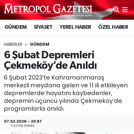
Hava Durumu
GÜNDEM
SİYASET
YEREL HABER
ÖZEL HABER
Trafik Durumu
HABERLER
GÜNDEM
Süper Lig Puan Durumu ve Fikstür
6 Şubat Depremleri
Çekmeköy’de Anıldı
Tüm Manşetler
6 Şubat 2023’te Kahramanmaraş
Son Dakika Haberleri
merkezli meydana gelen ve 11 ili etkileyen
depremlerde hayatını kaybedenler,
Haber Arşivi
depremin üçüncü yılında Çekmeköy’de
programlarla anıldı.
07.02.2026 - 20:57
YAYINLANMA