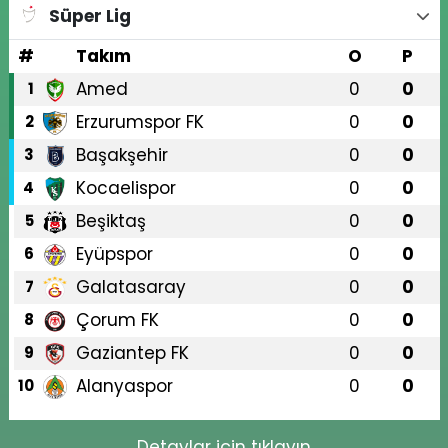
Süper Lig
#
Takım
O
P
Amed
0
0
1
Erzurumspor FK
0
0
2
Başakşehir
0
0
3
Kocaelispor
0
0
4
Beşiktaş
0
0
5
Eyüpspor
0
0
6
Galatasaray
0
0
7
Çorum FK
0
0
8
Gaziantep FK
0
0
9
Alanyaspor
0
0
10
Detaylar için tıklayın