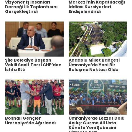
Vizyoner İş İnsanları
Merkezi’nin Kapatılacağı
Derneği İlk Toplantısını
İddiası Kursiyerleri
Gerçekleştirdi
Endişelendirdi
Şile Belediye Başkan
Anadolu Millet Bahçesi
Vekili Sacit Terzi CHP’den
Ümraniye’de Yeni Bir
İstifa Etti
Buluşma Noktası Oldu
Bosnalı Gençler
Ümraniye’de Lezzet Dolu
Ümraniye’de Ağırlandı
Açılış: Gurme Ali Usta
Künefe Yeni Şubesini