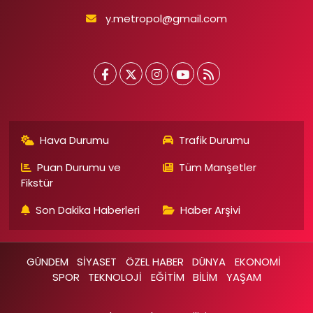
y.metropol@gmail.com
Hava Durumu
Trafik Durumu
Puan Durumu ve
Tüm Manşetler
Fikstür
Son Dakika Haberleri
Haber Arşivi
GÜNDEM
SİYASET
ÖZEL HABER
DÜNYA
EKONOMİ
SPOR
TEKNOLOJİ
EĞİTİM
BİLİM
YAŞAM