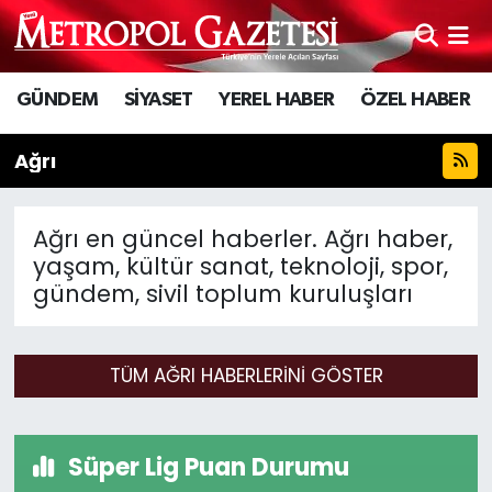
Hava Durumu
GÜNDEM
SİYASET
YEREL HABER
ÖZEL HABER
Trafik Durumu
Ağrı
Süper Lig Puan Durumu ve Fikstür
Ağrı en güncel haberler. Ağrı haber,
Tüm Manşetler
yaşam, kültür sanat, teknoloji, spor,
gündem, sivil toplum kuruluşları
Son Dakika Haberleri
Haber Arşivi
TÜM AĞRI HABERLERINI GÖSTER
Süper Lig Puan Durumu