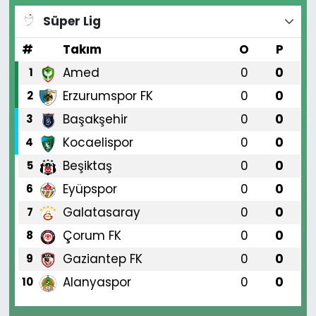
Süper Lig
#
Takım
O
P
Amed
0
0
1
Erzurumspor FK
0
0
2
Başakşehir
0
0
3
Kocaelispor
0
0
4
Beşiktaş
0
0
5
Eyüpspor
0
0
6
Galatasaray
0
0
7
Çorum FK
0
0
8
Gaziantep FK
0
0
9
Alanyaspor
0
0
10