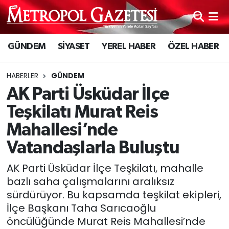
Hava Durumu
GÜNDEM
SİYASET
YEREL HABER
ÖZEL HABER
Trafik Durumu
HABERLER
GÜNDEM
Süper Lig Puan Durumu ve Fikstür
AK Parti Üsküdar İlçe
Teşkilatı Murat Reis
Tüm Manşetler
Mahallesi’nde
Son Dakika Haberleri
Vatandaşlarla Buluştu
AK Parti Üsküdar İlçe Teşkilatı, mahalle
Haber Arşivi
bazlı saha çalışmalarını aralıksız
sürdürüyor. Bu kapsamda teşkilat ekipleri,
İlçe Başkanı Taha Sarıcaoğlu
öncülüğünde Murat Reis Mahallesi’nde