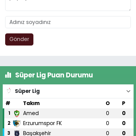
Gönder
Süper Lig Puan Durumu
Süper Lig
#
Takım
O
P
Amed
0
0
1
Erzurumspor FK
0
0
2
Başakşehir
0
0
3