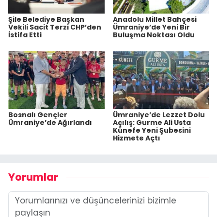
Şile Belediye Başkan
Anadolu Millet Bahçesi
Vekili Sacit Terzi CHP’den
Ümraniye’de Yeni Bir
İstifa Etti
Buluşma Noktası Oldu
Bosnalı Gençler
Ümraniye’de Lezzet Dolu
Ümraniye’de Ağırlandı
Açılış: Gurme Ali Usta
Künefe Yeni Şubesini
Hizmete Açtı
Yorumlar