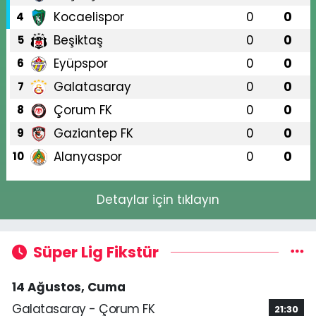
Kocaelispor
0
0
4
Beşiktaş
0
0
5
Eyüpspor
0
0
6
Galatasaray
0
0
7
Çorum FK
0
0
8
Gaziantep FK
0
0
9
Alanyaspor
0
0
10
Detaylar için tıklayın
Süper Lig Fikstür
14 Ağustos, Cuma
Galatasaray - Çorum FK
21:30