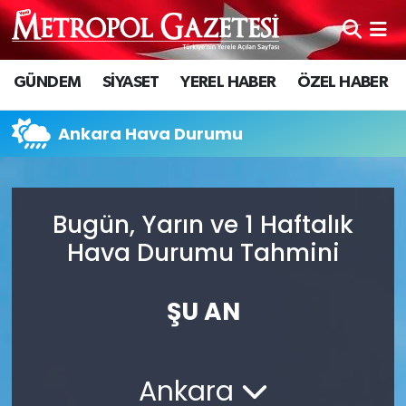
Hava Durumu
GÜNDEM
SİYASET
YEREL HABER
ÖZEL HABER
Trafik Durumu
Ankara Hava Durumu
Süper Lig Puan Durumu ve Fikstür
Tüm Manşetler
Bugün, Yarın ve 1 Haftalık
Hava Durumu Tahmini
Son Dakika Haberleri
Haber Arşivi
ŞU AN
Ankara