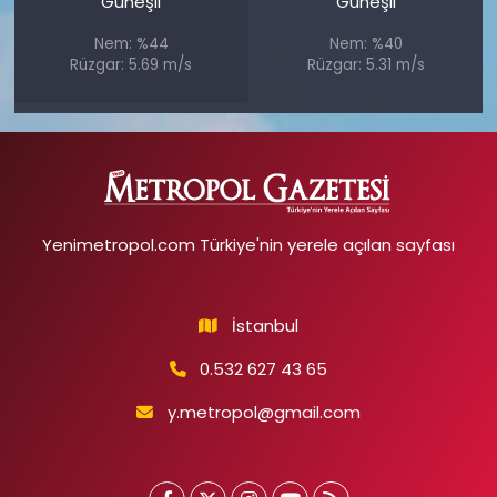
Güneşli
Güneşli
Nem: %44
Nem: %40
Rüzgar: 5.69 m/s
Rüzgar: 5.31 m/s
Yenimetropol.com Türkiye'nin yerele açılan sayfası
İstanbul
0.532 627 43 65
y.metropol@gmail.com