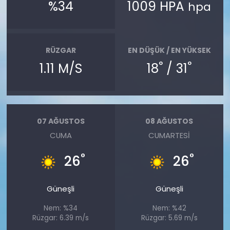
%34
1009 HPA
hpa
RÜZGAR
EN DÜŞÜK / EN YÜKSEK
°
°
1.11 M/S
18
/ 31
07 AĞUSTOS
08 AĞUSTOS
CUMA
CUMARTESI
°
°
26
26
Güneşli
Güneşli
Nem: %34
Nem: %42
Rüzgar: 6.39 m/s
Rüzgar: 5.69 m/s