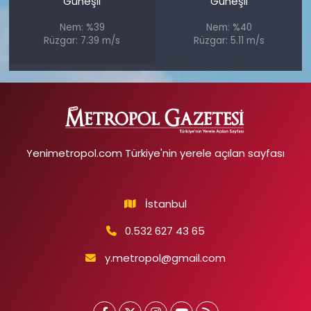
Güneşli
Güneşli
Nem: %39
Nem: %40
Rüzgar: 7.39 m/s
Rüzgar: 5.11 m/s
Yenimetropol.com Türkiye'nin yerele açılan sayfası
İstanbul
0.532 627 43 65
y.metropol@gmail.com