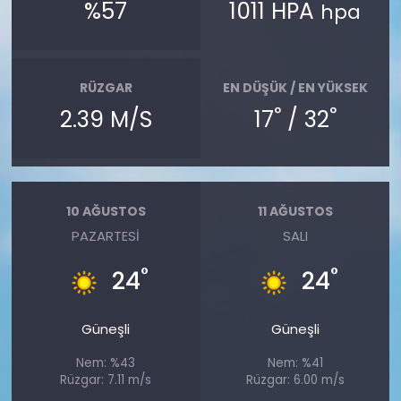
%57
1011 HPA
hpa
RÜZGAR
EN DÜŞÜK / EN YÜKSEK
°
°
2.39 M/S
17
/ 32
10 AĞUSTOS
11 AĞUSTOS
PAZARTESI
SALI
°
°
24
24
Güneşli
Güneşli
Nem: %43
Nem: %41
Rüzgar: 7.11 m/s
Rüzgar: 6.00 m/s