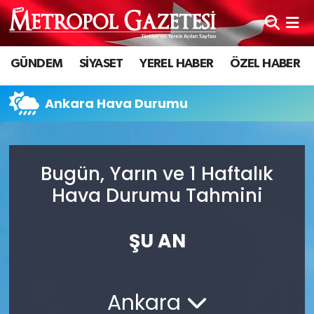
Hava Durumu
GÜNDEM
SİYASET
YEREL HABER
ÖZEL HABER
Trafik Durumu
Ankara Hava Durumu
Süper Lig Puan Durumu ve Fikstür
Tüm Manşetler
Bugün, Yarın ve 1 Haftalık
Hava Durumu Tahmini
Son Dakika Haberleri
Haber Arşivi
ŞU AN
Ankara