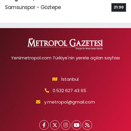
Samsunspor - Göztepe
21:30
Yenimetropol.com Türkiye'nin yerele açılan sayfası
İstanbul
0.532 627 43 65
y.metropol@gmail.com