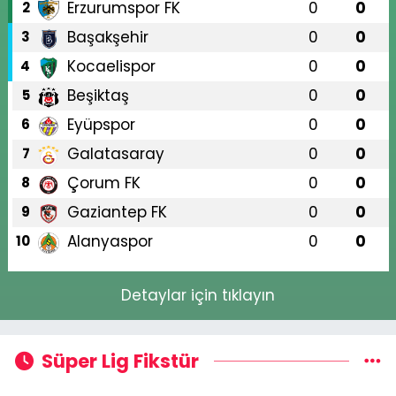
Erzurumspor FK
0
0
2
Başakşehir
0
0
3
Kocaelispor
0
0
4
Beşiktaş
0
0
5
Eyüpspor
0
0
6
Galatasaray
0
0
7
Çorum FK
0
0
8
Gaziantep FK
0
0
9
Alanyaspor
0
0
10
Detaylar için tıklayın
Süper Lig Fikstür