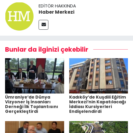
EDITÖR HAKKINDA
Haber Merkezi
Bunlar da ilginizi çekebilir
Ümraniye’de Dünya
Kadıköy’de Kuşdili Eğitim
Vizyoner İş İnsanları
Merkezi’nin Kapatılacağı
Derneği İlk Toplantısını
İddiası Kursiyerleri
Gerçekleştirdi
Endişelendirdi