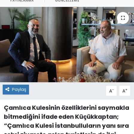
YAYINLANMA
GÜNCELLEME
Paylaş
-
+
A
A
Çamlıca Kulesinin özelliklerini saymakla
bitmediğini ifade eden Küçükkaptan;
“Çamlıca Kulesi İstanbulluların yanı sıra