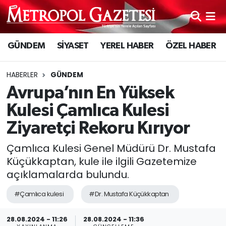
Hava Durumu
GÜNDEM
SİYASET
YEREL HABER
ÖZEL HABER
Trafik Durumu
HABERLER
GÜNDEM
Süper Lig Puan Durumu ve Fikstür
Avrupa’nın En Yüksek
Kulesi Çamlıca Kulesi
Tüm Manşetler
Ziyaretçi Rekoru Kırıyor
Son Dakika Haberleri
Çamlıca Kulesi Genel Müdürü Dr. Mustafa
Küçükkaptan, kule ile ilgili Gazetemize
Haber Arşivi
açıklamalarda bulundu.
#Çamlıca kulesi
#Dr. Mustafa Küçükkaptan
28.08.2024 - 11:26
28.08.2024 - 11:36