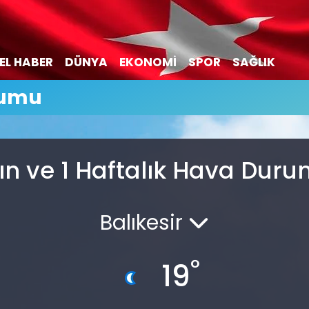
EL HABER
DÜNYA
EKONOMİ
SPOR
SAĞLIK
rumu
ın ve 1 Haftalık Hava Dur
Balıkesir
°
19