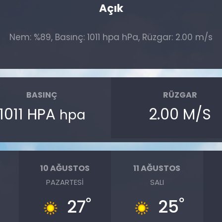
Açık
Nem: %89, Basınç: 1011 hpa hPa, Rüzgar: 2.00 m/s
BASINÇ
RÜZGAR
1011 HPA
2.00 M/S
hpa
10 AĞUSTOS
11 AĞUSTOS
PAZARTESI
SALI
°
°
°
27
25