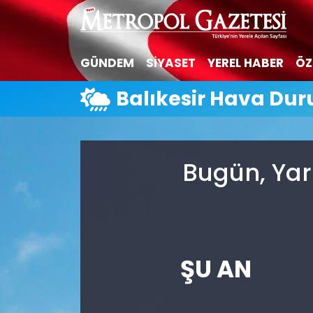
Hava Durumu
GÜNDEM
SİYASET
YEREL HABER
ÖZ
Trafik Durumu
Balıkesir Hava Du
Süper Lig Puan Durumu ve Fikstür
Tüm Manşetler
Bugün, Yar
Son Dakika Haberleri
Haber Arşivi
ŞU AN