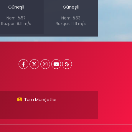
Güneşli
Güneşli
Nem: %57
Nem: %53
Rüzgar: 9.11 m/s
Rüzgar: 11.11 m/s
Tüm Manşetler