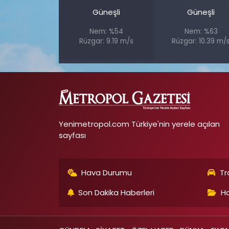
Güneşli
Güneşli
Nem: %54
Nem: %63
Rüzgar: 9.19 m/s
Rüzgar: 10.39 m/
Yenimetropol.com Türkiye'nin yerele açılan
sayfası
Hava Durumu
Tr
Son Dakika Haberleri
Ha