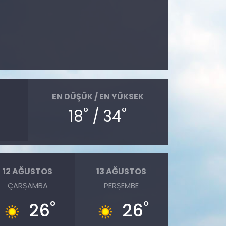
EN DÜŞÜK / EN YÜKSEK
°
°
18
/ 34
12 AĞUSTOS
13 AĞUSTOS
ÇARŞAMBA
PERŞEMBE
°
°
26
26