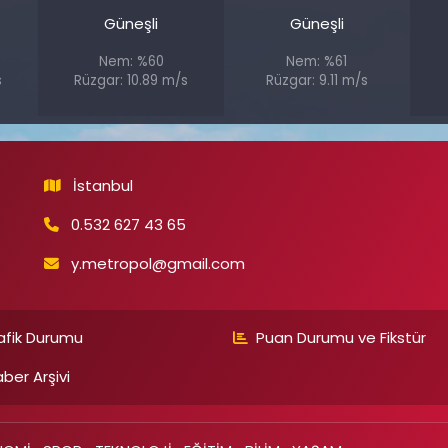
Güneşli
Güneşli
Nem: %60
Nem: %61
s
Rüzgar: 10.89 m/s
Rüzgar: 9.11 m/s
İstanbul
0.532 627 43 65
y.metropol@gmail.com
afik Durumu
Puan Durumu ve Fikstür
ber Arşivi