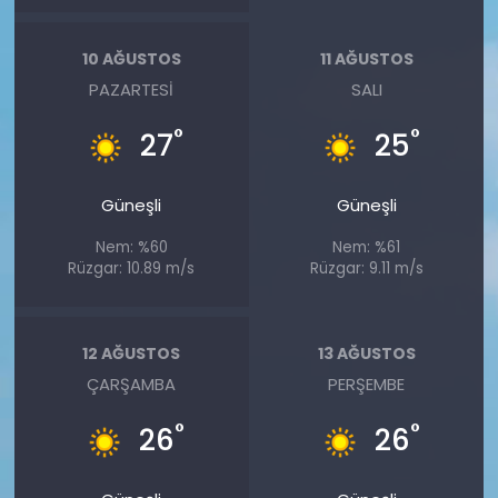
10 AĞUSTOS
11 AĞUSTOS
PAZARTESI
SALI
°
°
27
25
Güneşli
Güneşli
Nem: %60
Nem: %61
Rüzgar: 10.89 m/s
Rüzgar: 9.11 m/s
12 AĞUSTOS
13 AĞUSTOS
ÇARŞAMBA
PERŞEMBE
°
°
26
26