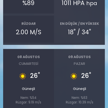
%89
1011 HPA
hpa
RÜZGAR
EN DÜŞÜK / EN YÜKSEK
°
°
2.00 M/S
18
/ 34
08 AĞUSTOS
09 AĞUSTOS
CUMARTESI
PAZAR
°
°
26
26
Güneşli
Güneşli
Nem: %54
Nem: %63
Rüzgar: 9.19 m/s
Rüzgar: 10.39 m/s