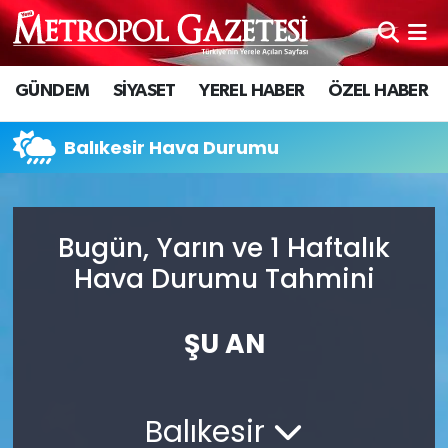
Hava Durumu
GÜNDEM
SİYASET
YEREL HABER
ÖZEL HABER
Trafik Durumu
Balıkesir Hava Durumu
Süper Lig Puan Durumu ve Fikstür
Tüm Manşetler
Bugün, Yarın ve 1 Haftalık
Hava Durumu Tahmini
Son Dakika Haberleri
Haber Arşivi
ŞU AN
Balıkesir