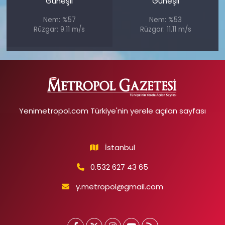
Güneşli
Güneşli
Nem: %57
Nem: %53
Rüzgar: 9.11 m/s
Rüzgar: 11.11 m/s
Yenimetropol.com Türkiye'nin yerele açılan sayfası
İstanbul
0.532 627 43 65
y.metropol@gmail.com