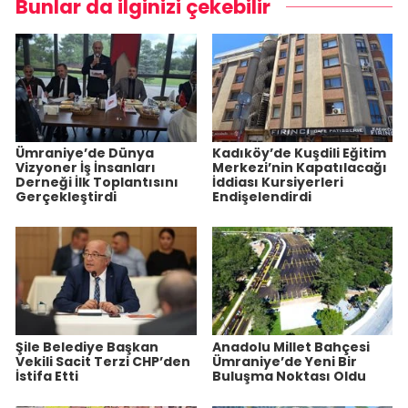
Bunlar da ilginizi çekebilir
Ümraniye’de Dünya
Kadıköy’de Kuşdili Eğitim
Vizyoner İş İnsanları
Merkezi’nin Kapatılacağı
Derneği İlk Toplantısını
İddiası Kursiyerleri
Gerçekleştirdi
Endişelendirdi
Şile Belediye Başkan
Anadolu Millet Bahçesi
Vekili Sacit Terzi CHP’den
Ümraniye’de Yeni Bir
İstifa Etti
Buluşma Noktası Oldu