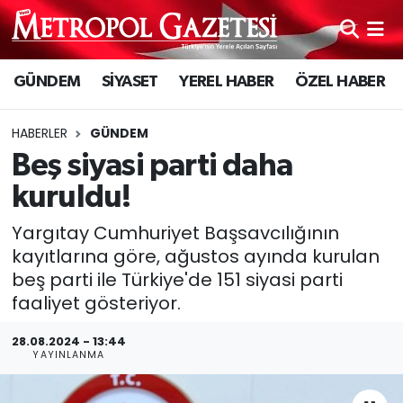
Hava Durumu
GÜNDEM
SİYASET
YEREL HABER
ÖZEL HABER
Trafik Durumu
HABERLER
GÜNDEM
Süper Lig Puan Durumu ve Fikstür
Beş siyasi parti daha
kuruldu!
Tüm Manşetler
Yargıtay Cumhuriyet Başsavcılığının
Son Dakika Haberleri
kayıtlarına göre, ağustos ayında kurulan
beş parti ile Türkiye'de 151 siyasi parti
Haber Arşivi
faaliyet gösteriyor.
28.08.2024 - 13:44
YAYINLANMA