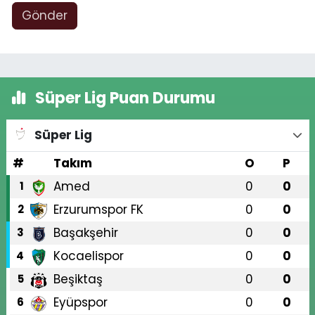
Gönder
Süper Lig Puan Durumu
Süper Lig
#
Takım
O
P
Amed
0
0
1
Erzurumspor FK
0
0
2
Başakşehir
0
0
3
Kocaelispor
0
0
4
Beşiktaş
0
0
5
Eyüpspor
0
0
6