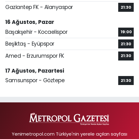
Gaziantep FK - Alanyaspor
21:30
16 Ağustos, Pazar
Başakşehir - Kocaelispor
19:00
Beşiktaş - Eyüpspor
21:30
Amed - Erzurumspor FK
21:30
17 Ağustos, Pazartesi
Samsunspor - Göztepe
21:30
Yenimetropol.com Türkiye'nin yerele açılan sayfası