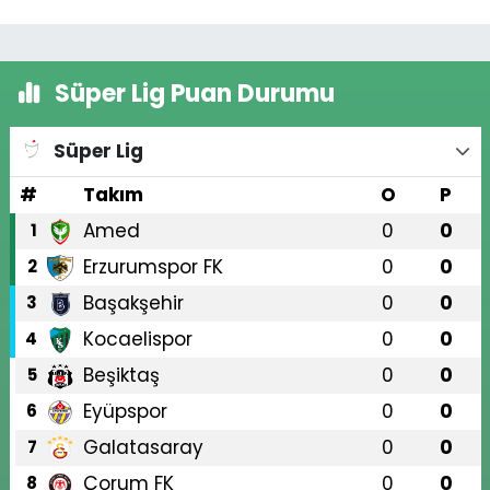
Süper Lig Puan Durumu
Süper Lig
#
Takım
O
P
Amed
0
0
1
Erzurumspor FK
0
0
2
Başakşehir
0
0
3
Kocaelispor
0
0
4
Beşiktaş
0
0
5
Eyüpspor
0
0
6
Galatasaray
0
0
7
Çorum FK
0
0
8