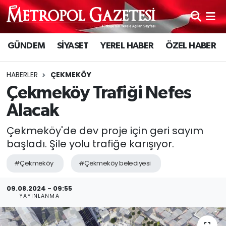
Hava Durumu
GÜNDEM
SİYASET
YEREL HABER
ÖZEL HABER
Trafik Durumu
HABERLER
ÇEKMEKÖY
Süper Lig Puan Durumu ve Fikstür
Çekmeköy Trafiği Nefes
Alacak
Tüm Manşetler
Çekmeköy'de dev proje için geri sayım
Son Dakika Haberleri
başladı. Şile yolu trafiğe karışıyor.
#Çekmeköy
#Çekmeköy belediyesi
Haber Arşivi
09.08.2024 - 09:55
YAYINLANMA