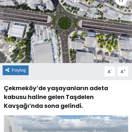
Paylaş
-
+
A
A
Çekmeköy’de yaşayanların adeta
kabusu haline gelen Taşdelen
Kavşağı’nda sona gelindi.