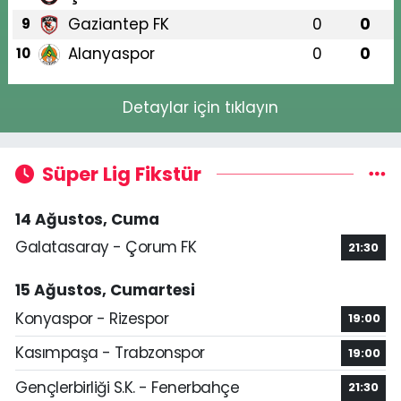
Gaziantep FK
0
0
9
Alanyaspor
0
0
10
Detaylar için tıklayın
Süper Lig Fikstür
14 Ağustos, Cuma
Galatasaray - Çorum FK
21:30
15 Ağustos, Cumartesi
Konyaspor - Rizespor
19:00
Kasımpaşa - Trabzonspor
19:00
Gençlerbirliği S.K. - Fenerbahçe
21:30