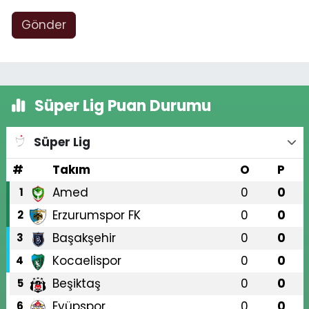
Gönder
Süper Lig Puan Durumu
Süper Lig
#
Takım
O
P
Amed
0
0
1
Erzurumspor FK
0
0
2
Başakşehir
0
0
3
Kocaelispor
0
0
4
Beşiktaş
0
0
5
Eyüpspor
0
0
6