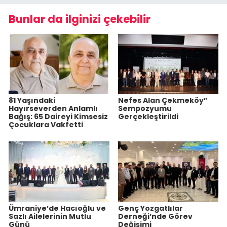
Bunlar da ilginizi çekebilir
81 Yaşındaki
Nefes Alan Çekmeköy”
Hayırseverden Anlamlı
Sempozyumu
Bağış: 65 Daireyi Kimsesiz
Gerçekleştirildi
Çocuklara Vakfetti
Ümraniye’de Hacıoğlu ve
Genç Yozgatlılar
Sazlı Ailelerinin Mutlu
Derneği’nde Görev
Günü
Değişimi