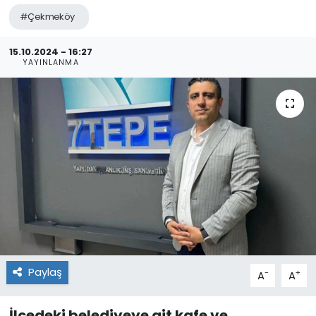
#Çekmeköy
15.10.2024 - 16:27
YAYINLANMA
Paylaş
-
+
A
A
İlçedeki belediyeye ait kafe ve