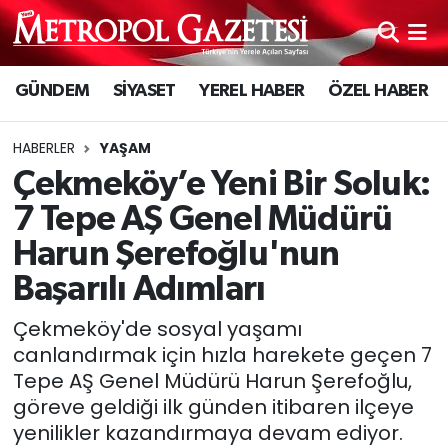
Hava Durumu
GÜNDEM
SİYASET
YEREL HABER
ÖZEL HABER
Trafik Durumu
HABERLER
YAŞAM
Süper Lig Puan Durumu ve Fikstür
Çekmeköy’e Yeni Bir Soluk:
7 Tepe AŞ Genel Müdürü
Tüm Manşetler
Harun Şerefoğlu'nun
Son Dakika Haberleri
Başarılı Adımları
Çekmeköy'de sosyal yaşamı
Haber Arşivi
canlandırmak için hızla harekete geçen 7
Tepe AŞ Genel Müdürü Harun Şerefoğlu,
göreve geldiği ilk günden itibaren ilçeye
yenilikler kazandırmaya devam ediyor.